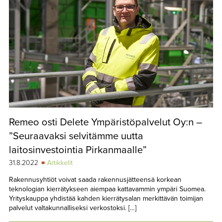
Remeo osti Delete Ympäristöpalvelut Oy:n –
”Seuraavaksi selvitämme uutta
laitosinvestointia Pirkanmaalle”
31.8.2022
Artikkelit
Rakennusyhtiöt voivat saada rakennusjätteensä korkean
teknologian kierrätykseen aiempaa kattavammin ympäri Suomea.
Yrityskauppa yhdistää kahden kierrätysalan merkittävän toimijan
palvelut valtakunnalliseksi verkostoksi. […]