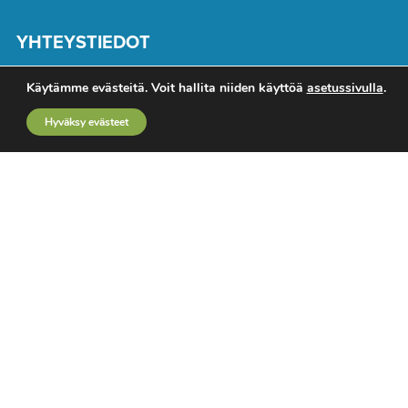
YHTEYSTIEDOT
Toimitus
Käytämme evästeitä. Voit hallita niiden käyttöä
asetussivulla
.
Mediamyynti
Hyväksy evästeet
Ota yhteyttä
Käyttöehdot
Rekisteriseloste
TUTUSTU MYÖS
TTT-lehti
Kemiamedia.fi
Tunne & Mieli