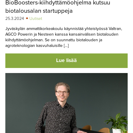
BioBoosters-kiihdyttämöohjelma kutsuu
TAPAHTUMAT
biotalousalan startuppeja
▼
YHTEYSTIEDOT
25.3.2024
Uutiset
Jyväskylän ammattikorkeakoulu käynnistää yhteistyössä Valtran,
AGCO Powerin ja Nesteen kanssa kansainvälisen biotalouden
kiihdyttämöohjelman. Se on suunnattu biotalouden ja
agroteknologian kasvuhaluisille […]
Lue lisää