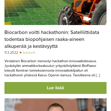
Biocarbon voitti hackathonin: Satelliittidata
todentaa biopohjaisen raaka-aineen
alkuperää ja kestävyyttä
11.3.2022
Artikkelit
Virolainen Biocarbon menestyi hackathon-innovaatiokisassa.
Jyväskylän ammattikorkeakoulun yrityskiihdyttämö BioPaavo
toteutti Kemiran toimeksiannosta innovaatiokilpailun eli
hackathonin yhdessä Kasvu Openin kanssa. Tavoitteena oli […]
Lue lisää