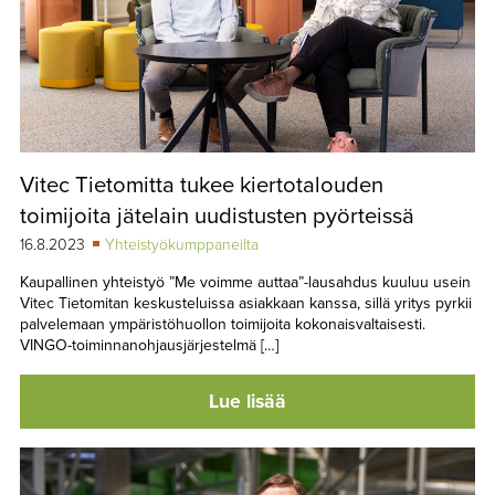
Vitec Tietomitta tukee kiertotalouden
toimijoita jätelain uudistusten pyörteissä
16.8.2023
Yhteistyökumppaneilta
Kaupallinen yhteistyö ”Me voimme auttaa”-lausahdus kuuluu usein
Vitec Tietomitan keskusteluissa asiakkaan kanssa, sillä yritys pyrkii
palvelemaan ympäristöhuollon toimijoita kokonaisvaltaisesti.
VINGO-toiminnanohjausjärjestelmä […]
Lue lisää