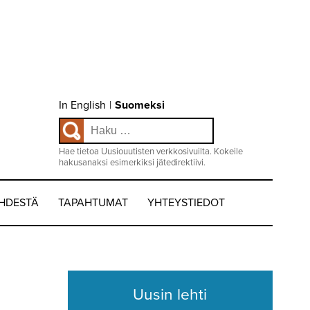
Choose
In English
|
Suomeksi
language
Haku:
/
Valitse
kieli:
Hae tietoa Uusiouutisten verkkosivuilta. Kokeile
hakusanaksi esimerkiksi jätedirektiivi.
EHDESTÄ
TAPAHTUMAT
YHTEYSTIEDOT
Uusin lehti