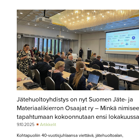
▼
KIRJAUTUMINEN
▼
ARKISTO
▼
TILAUSASIAT
MEDIATIEDOT
▼
TIETOA
LEHDESTÄ
TAPAHTUMAT
Jätehuoltoyhdistys on nyt Suomen Jäte- ja
▼
YHTEYSTIEDOT
Materiaalikierron Osaajat ry – Minkä nimise
tapahtumaan kokoonnutaan ensi lokakuussa
9.10.2025
Artikkelit
Kohtapuoliin 40-vuotisjuhlaansa viettävä, jätehuoltoalan,