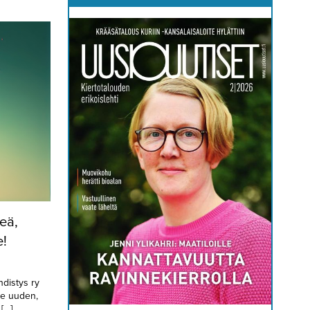
eä,
e!
distys ry
le uuden,
[…]