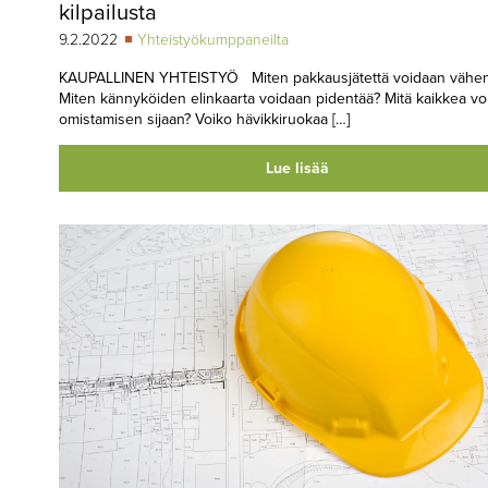
kilpailusta
9.2.2022
Yhteistyökumppaneilta
KAUPALLINEN YHTEISTYÖ Miten pakkausjätettä voidaan vähen
Miten kännyköiden elinkaarta voidaan pidentää? Mitä kaikkea voi
omistamisen sijaan? Voiko hävikkiruokaa […]
Lue lisää