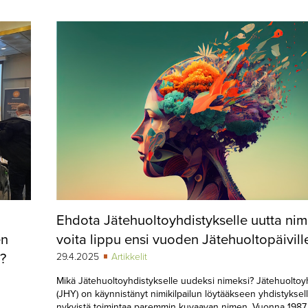
Ehdota Jätehuoltoyhdistykselle uutta nim
en
voita lippu ensi vuoden Jätehuoltopäivill
?
29.4.2025
Artikkelit
Mikä Jätehuoltoyhdistykselle uudeksi nimeksi? Jätehuoltoyh
(JHY) on käynnistänyt nimikilpailun löytääkseen yhdistyksel
nykyistä toimintaa paremmin kuvaavan nimen. Vuonna 1987 