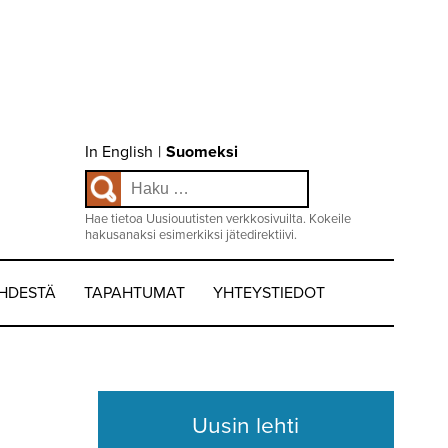
Choose
In English
|
Suomeksi
language
Haku:
/
Valitse
kieli:
Hae tietoa Uusiouutisten verkkosivuilta. Kokeile
hakusanaksi esimerkiksi jätedirektiivi.
EHDESTÄ
TAPAHTUMAT
YHTEYSTIEDOT
Uusin lehti