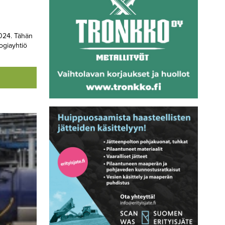
024. Tähän
ogiayhtiö