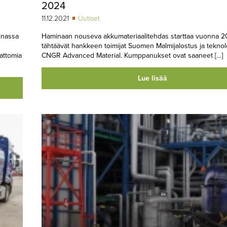
2024
11.12.2021
Uutiset
inassa
Haminaan nouseva akkumateriaalitehdas starttaa vuonna 2
tähtäävät hankkeen toimijat Suomen Malmijalostus ja teknol
attomia
CNGR Advanced Material. Kumppanukset ovat saaneet […]
Lue lisää