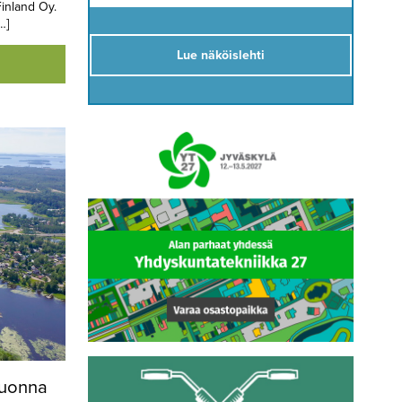
inland Oy.
…]
Lue näköislehti
vuonna