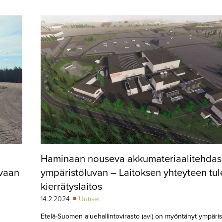
Haminaan nouseva akkumateriaalitehdas 
avaan
ympäristöluvan – Laitoksen yhteyteen tu
kierrätyslaitos
14.2.2024
Uutiset
Etelä-Suomen aluehallintovirasto (avi) on myöntänyt ympäri