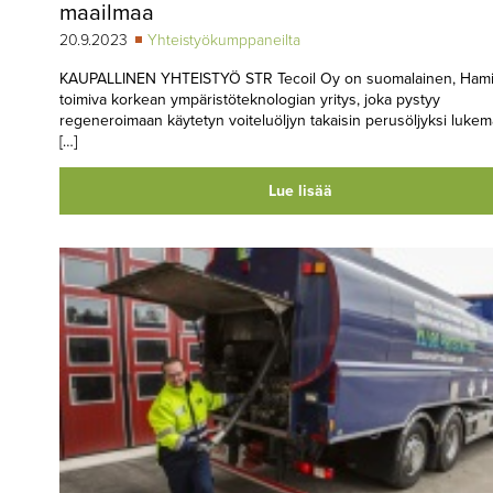
maailmaa
20.9.2023
Yhteistyökumppaneilta
KAUPALLINEN YHTEISTYÖ STR Tecoil Oy on suomalainen, Ham
toimiva korkean ympäristöteknologian yritys, joka pystyy
regeneroimaan käytetyn voiteluöljyn takaisin perusöljyksi lukem
[…]
Lue lisää