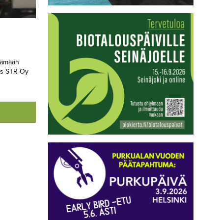
ttämään
us STR Oy