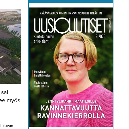
sai
lee myös
stöluvan