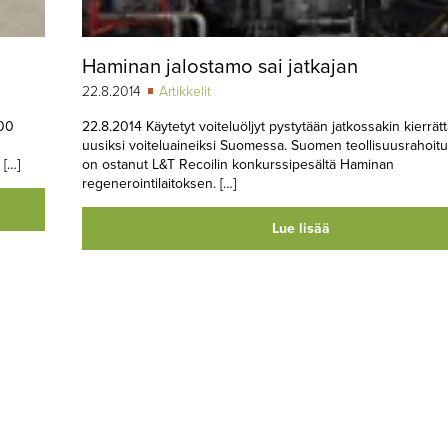
Haminan jalostamo sai jatkajan
22.8.2014
Artikkelit
000
22.8.2014 Käytetyt voiteluöljyt pystytään jatkossakin kierrä
uusiksi voiteluaineiksi Suomessa. Suomen teollisuusrahoit
 […]
on ostanut L&T Recoilin konkurssipesältä Haminan
regenerointilaitoksen. […]
Lue lisää