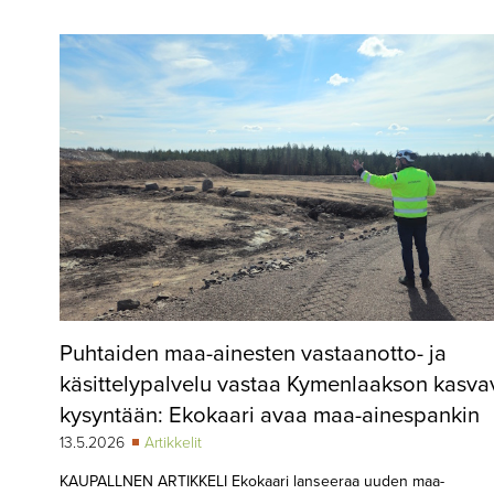
▼
KIRJAUTUMINEN
▼
ARKISTO
▼
TILAUSASIAT
MEDIATIEDOT
▼
TIETOA
LEHDESTÄ
TAPAHTUMAT
Puhtaiden maa-ainesten vastaanotto- ja
▼
YHTEYSTIEDOT
käsittelypalvelu vastaa Kymenlaakson kasv
kysyntään: Ekokaari avaa maa-ainespankin
13.5.2026
Artikkelit
KAUPALLNEN ARTIKKELI Ekokaari lanseeraa uuden maa-