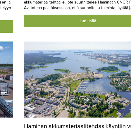
sen ja
akkumateriaalitehtaalle, jota suunnittelee Haminaan CNGR F
ttelyyn
Avi toteaa päätöksessään, että suunniteltu toiminta täyttää [
Lue lisää
Haminan akkumateriaalitehdas käyntiin 