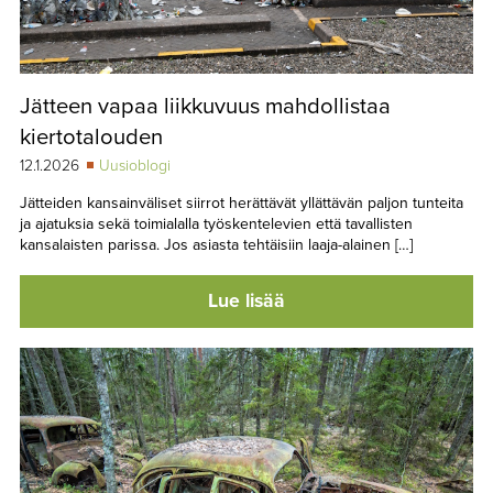
Jätteen vapaa liikkuvuus mahdollistaa
kiertotalouden
12.1.2026
Uusioblogi
Jätteiden kansainväliset siirrot herättävät yllättävän paljon tunteita
ja ajatuksia sekä toimialalla työskentelevien että tavallisten
kansalaisten parissa. Jos asiasta tehtäisiin laaja-alainen […]
Lue lisää