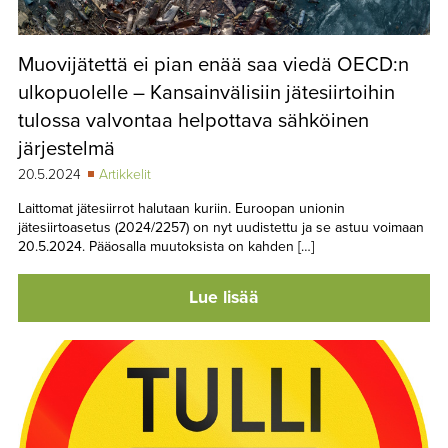
Muovijätettä ei pian enää saa viedä OECD:n
ulkopuolelle – Kansainvälisiin jätesiirtoihin
tulossa valvontaa helpottava sähköinen
järjestelmä
20.5.2024
Artikkelit
Laittomat jätesiirrot halutaan kuriin. Euroopan unionin
jätesiirtoasetus (2024/2257) on nyt uudistettu ja se astuu voimaan
20.5.2024. Pääosalla muutoksista on kahden […]
Lue lisää