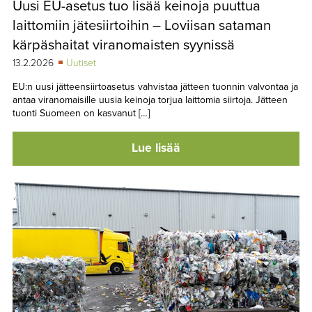
Uusi EU-asetus tuo lisää keinoja puuttua
TAPAHTUMAT
laittomiin jätesiirtoihin – Loviisan sataman
▼
YHTEYSTIEDOT
kärpäshaitat viranomaisten syynissä
13.2.2026
Uutiset
EU:n uusi jätteensiirtoasetus vahvistaa jätteen tuonnin valvontaa ja
antaa viranomaisille uusia keinoja torjua laittomia siirtoja. Jätteen
tuonti Suomeen on kasvanut […]
Lue lisää