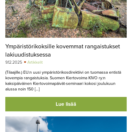
Ympäristörikoksille kovemmat rangaistukset
lakiuudistuksessa
9.12.2025
Artikkelit
(Tilaajille.) EU:n uusi ympäristörikosdirektiivi on tuomassa entistä
kovempia rangaistuksia. Suomen Kiertovoima KIVO ry:n
kaksipäiväinen Kiertovoimapäivät-seminaari kokosi joulukuun
alussa noin 150 […]
Lue lisää