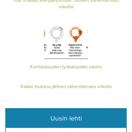
Tule mukaan kampanjoimaan Jätteen vähentämisen
viikolla!
Kiertotalouden työkalupakki valmis
Kaikki mukana jätteen vähentämisen viikolla
Uusin lehti