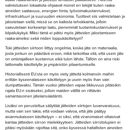
valmistuksen lokaatiota ohjaavat monet eri tekijät kuten raaka-
aineiden saatavuus, energian hinta, työvoimakustannukset,
infrastruktuuri ja suuruuden ekonomia. Tuotteet siis valmistetaan ja
jalostetaan siellä, missä se on kaikista tehokkainta, jolloin
saavutetaan korkeampi laatu, pienemmät tuotantokustannukset ja
kilpailukykyä. Miksi tämä ei pätisi myös jätteiden jalostamiseen
raaka-aineiksi sekä niiden loppukäsittelyyn?
Toki jätteiden siirtoon liittyy ongelmia, koska jäte on materiaalia,
josta jonkun on päästävä eroon, mikä tarkoittaa sitä, että usein jäte
on omistajalleen kustannus eikä tulon lähde. Tällöin on aina riski
laittomalle käsittelylle ja ympäristön pilaantumiselle.
Historiallisesti EU:sta on myös viety jätteitä kolmansiin maihin
erittäin kyseenalaiseen käsittelyyn ja usein myös ihan vain
dumpattavaksi. Tämän vuoksi jätteiden vapaa liikkuvuus pitäisikin
rajata EU:n sisäiseksi, jolloin maiden välillä on riittävän
samantasoinen jätelainsäädäntö.
Lisäksi on perusteltua säilyttää jätteiden siirtojen luvanvaraisuus,
mutta vain sen takia, että voidaan valvoa, että jäte päätyy
asianmukaiseen käsittelyyn – ei siksi, että viranomaiset ottaisivat
kantaa jätteiden siirron mielekkyyteen. Jätteiden siirrotolupien ei
pitäisi myöskään rajoittaa sitä, onko kyseessä haitallisten aineiden