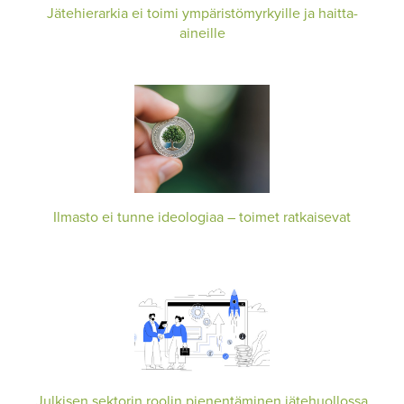
Jätehierarkia ei toimi ympäristömyrkyille ja haitta-
aineille
Ilmasto ei tunne ideologiaa – toimet ratkaisevat
Julkisen sektorin roolin pienentäminen jätehuollossa