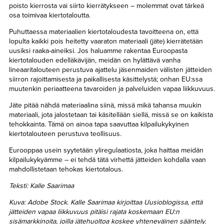
poisto kierrosta vai siirto kierrätykseen – molemmat ovat tärkeä
osa toimivaa kiertotaloutta.
Puhuttaessa materiaalien kiertotaloudesta tavoitteena on, että
lopulta kaikki pois heitetty vaaraton materiaali (jäte) kierrätetään
uusiksi raaka-aineiksi. Jos haluamme rakentaa Euroopasta
kiertotalouden edelläkävijän, meidän on hylättävä vanha
lineaaritalouteen perustuva ajattelu jäsenmaiden välisten jätteiden
siirron rajoittamisesta ja paikallisesta käsittelystä; onhan EU:ssa
muutenkin periaatteena tavaroiden ja palveluiden vapaa liikkuvuus.
Jäte pitää nähdä materiaalina siinä, missä mikä tahansa muukin
materiaali, jota jalostetaan tai käsitellään siellä, missä se on kaikista
tehokkainta. Tämä on ainoa tapa saavuttaa kilpailukykyinen
kiertotalouteen perustuva teollisuus.
Eurooppaa usein syytetään yliregulaatiosta, joka haittaa meidän
kilpailukykyämme – ei tehdä tätä virhettä jätteiden kohdalla vaan
mahdollistetaan tehokas kiertotalous.
Teksti: Kalle Saarimaa
Kuva: Adobe Stock. Kalle Saarimaa kirjoittaa Uusioblogissa, että
jätteiden vapaa liikkuvuus pitäisi rajata koskemaan EU:n
sisämarkkinoita, joilla jätehuoltoa koskee yhteneväinen sääntely.