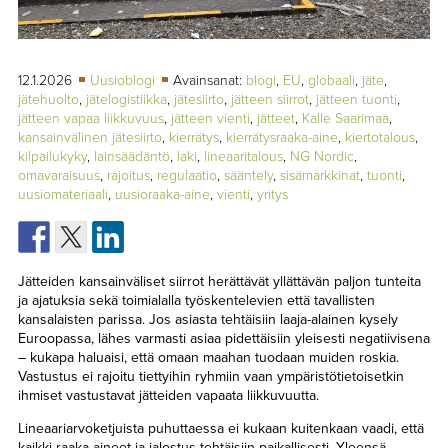
TAPAHTUMAT
▼
YHTEYSTIEDOT
12.1.2026
Uusioblogi
Avainsanat:
blogi
,
EU
,
globaali
,
jäte
,
jätehuolto
,
jätelogistiikka
,
jätesiirto
,
jätteen siirrot
,
jätteen tuonti
,
jätteen vapaa liikkuvuus
,
jätteen vienti
,
jätteet
,
Kalle Saarimaa
,
kansainvälinen jätesiirto
,
kierrätys
,
kierrätysraaka-aine
,
kiertotalous
,
kilpailukyky
,
lainsäädäntö
,
laki
,
lineaaritalous
,
NG Nordic
,
omavaraisuus
,
rajoitus
,
regulaatio
,
sääntely
,
sisämarkkinat
,
tuonti
,
uusiomateriaali
,
uusioraaka-aine
,
vienti
,
yritys
Jätteiden kansainväliset siirrot herättävät yllättävän paljon tunteita
ja ajatuksia sekä toimialalla työskentelevien että tavallisten
kansalaisten parissa. Jos asiasta tehtäisiin laaja-alainen kysely
Euroopassa, lähes varmasti asiaa pidettäisiin yleisesti negatiivisena
– kukapa haluaisi, että omaan maahan tuodaan muiden roskia.
Vastustus ei rajoitu tiettyihin ryhmiin vaan ympäristötietoisetkin
ihmiset vastustavat jätteiden vapaata liikkuvuutta.
Lineaariarvoketjuista puhuttaessa ei kukaan kuitenkaan vaadi, että
kaikki raaka-aineet ja jalostus tehtäisiin paikallisesti. Yleensä