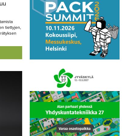
tuu
tamista
n tiettyjen,
rrätyksen