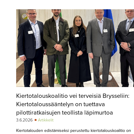
▼
KIRJAUTUMINEN
▼
ARKISTO
▼
TILAUSASIAT
MEDIATIEDOT
▼
TIETOA
LEHDESTÄ
TAPAHTUMAT
Kiertotalouskoalitio vei terveisiä Brysseliin:
▼
YHTEYSTIEDOT
Kiertotaloussääntelyn on tuettava
pilottiratkaisujen teollista läpimurtoa
3.6.2026
Artikkelit
Kiertotalouden edistämiseksi perustettu kiertotalouskoalitio on