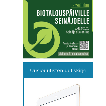
Uusiouutisten uutiskirje