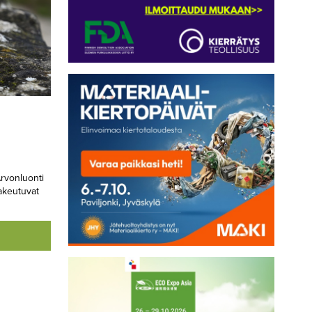
Arvonluonti
hakeutuvat