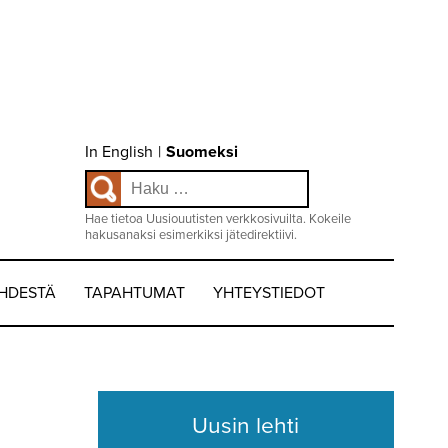
Choose
In English
|
Suomeksi
language
Haku:
/
Valitse
kieli:
Hae tietoa Uusiouutisten verkkosivuilta. Kokeile
hakusanaksi esimerkiksi jätedirektiivi.
EHDESTÄ
TAPAHTUMAT
YHTEYSTIEDOT
Uusin lehti