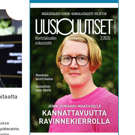
itaalta
uissa
pätasaista.
ristön