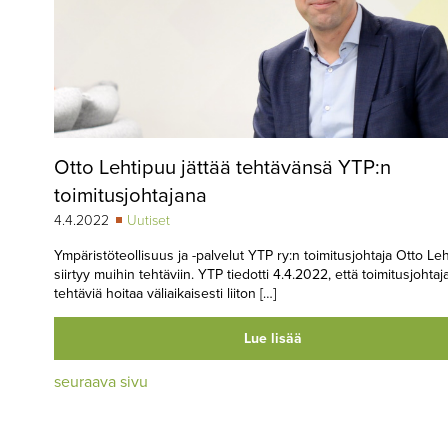
Otto Lehtipuu jättää tehtävänsä YTP:n
toimitusjohtajana
4.4.2022
Uutiset
Ympäristöteollisuus ja -palvelut YTP ry:n toimitusjohtaja Otto Le
siirtyy muihin tehtäviin. YTP tiedotti 4.4.2022, että toimitusjohtaj
tehtäviä hoitaa väliaikaisesti liiton […]
Lue lisää
seuraava sivu