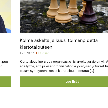
Kolme askelta ja kuusi toimenpidettä
kiertotalouteen
16.3.2022
Uutiset
htipuu
Kiertotalous luo arvoa organisaatio- ja arvoketjurajojen yli. 
an
edellyttää, että julkiset organisaatiot ja yksityiset yritykset 
osaamisyh­teyteen, koska kiertotalous toteutuu […]
Lue lisää