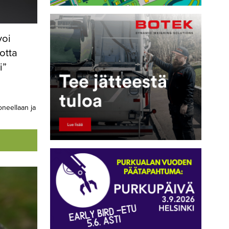
voi
uotta
i”
oneellaan ja