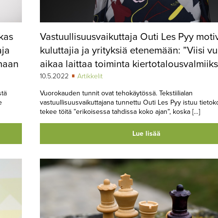
kas
Vastuullisuusvaikuttaja Outi Les Pyy moti
aja
kuluttajia ja yrityksiä etenemään: ”Viisi v
onaan
aikaa laittaa toiminta kiertotalousvalmiiks
10.5.2022
Artikkelit
stä
Vuorokauden tunnit ovat tehokäytössä. Tekstiilialan
e
vastuullisuusvaikuttajana tunnettu Outi Les Pyy istuu tietok
tekee töitä ”erikoisessa tahdissa koko ajan”, koska […]
Lue lisää