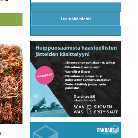
Lue näköislehti
n