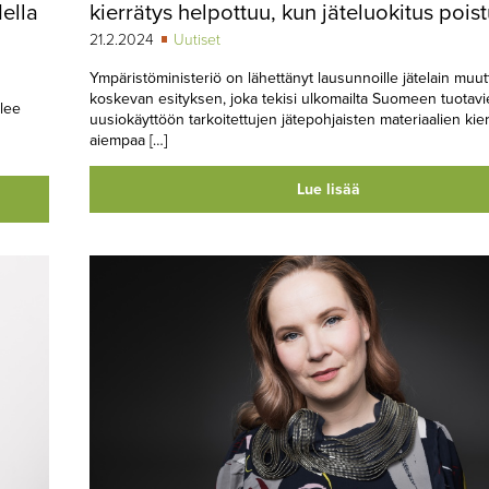
ella
kierrätys helpottuu, kun jäteluokitus pois
21.2.2024
Uutiset
Ympäristöministeriö on lähettänyt lausunnoille jätelain muut
koskevan esityksen, joka tekisi ulkomailta Suomeen tuotavie
ulee
uusiokäyttöön tarkoitettujen jätepohjaisten materiaalien kie
aiempaa […]
Lue lisää