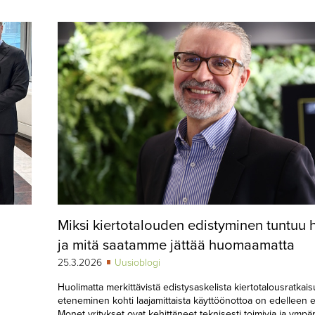
Miksi kiertotalouden edistyminen tuntuu h
ja mitä saatamme jättää huomaamatta
25.3.2026
Uusioblogi
Huolimatta merkittävistä edistysaskelista kiertotalousratkais
eteneminen kohti laajamittaista käyttöönottoa on edelleen e
Monet yritykset ovat kehittäneet teknisesti toimivia ja ympä