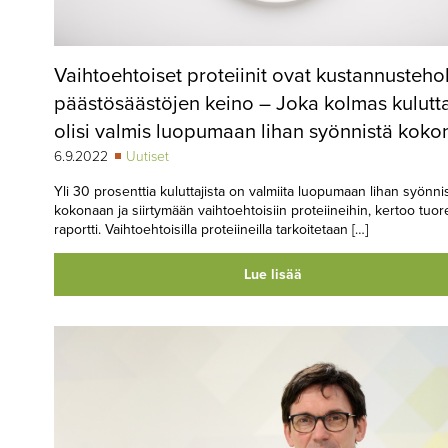
Vaihtoehtoiset proteiinit ovat kustannusteho
päästösäästöjen keino – Joka kolmas kulutt
olisi valmis luopumaan lihan syönnistä kok
6.9.2022
Uutiset
Yli 30 prosenttia kuluttajista on valmiita luopumaan lihan syönni
kokonaan ja siirtymään vaihtoehtoisiin proteiineihin, kertoo tuor
raportti. Vaihtoehtoisilla proteiineilla tarkoitetaan […]
Lue lisää