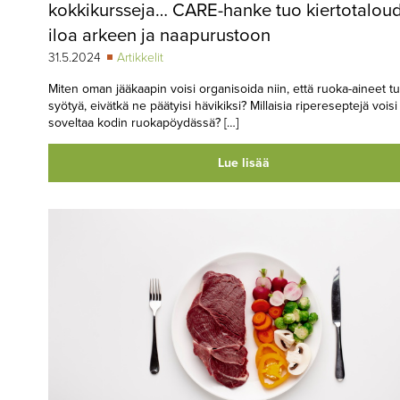
kokkikursseja… CARE-hanke tuo kiertotaloud
iloa arkeen ja naapurustoon
31.5.2024
Artikkelit
Miten oman jääkaapin voisi organisoida niin, että ruoka-aineet t
syötyä, eivätkä ne päätyisi hävikiksi? Millaisia ripereseptejä voisi
soveltaa kodin ruokapöydässä? […]
Lue lisää