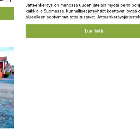
Jätteenkeräys on menossa uuden jätelain myötä perin pohji
kaikkialla Suomessa. Kunnalliset jäteyhtiöt koettavat löytää 
alueelleen sopivimmat toteutustavat. Jätteenkeräysjärjestely
Lue lisää