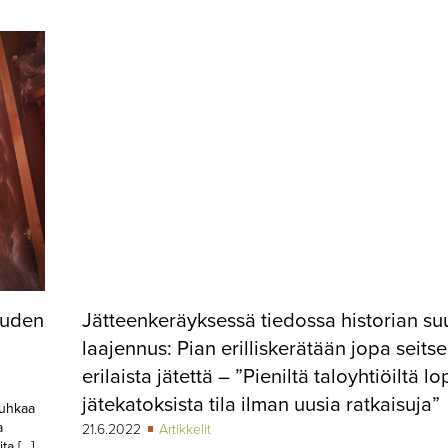
uuden
Jätteenkeräyksessä tiedossa historian su
laajennus: Pian erilliskerätään jopa seit
erilaista jätettä – ”Pieniltä taloyhtiöiltä l
jätekatoksista tila ilman uusia ratkaisuja”
uhkaa
a
21.6.2022
Artikkelit
ta […]