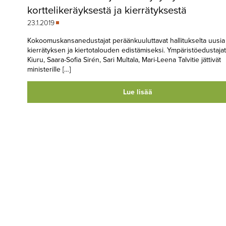
korttelikeräyksestä ja kierrätyksestä
23.1.2019
Kokoomuskansanedustajat peräänkuuluttavat hallitukselta uusia 
kierrätyksen ja kiertotalouden edistämiseksi. Ympäristöedustajat
Kiuru, Saara-Sofia Sirén, Sari Multala, Mari-Leena Talvitie jättivät
ministerille […]
Lue lisää