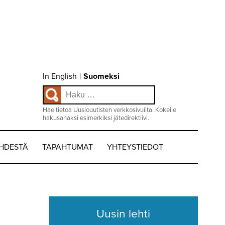
Choose
In English
|
Suomeksi
language
Haku:
/
Valitse
kieli:
Hae tietoa Uusiouutisten verkkosivuilta. Kokeile
hakusanaksi esimerkiksi jätedirektiivi.
EHDESTÄ
TAPAHTUMAT
YHTEYSTIEDOT
Uusin lehti