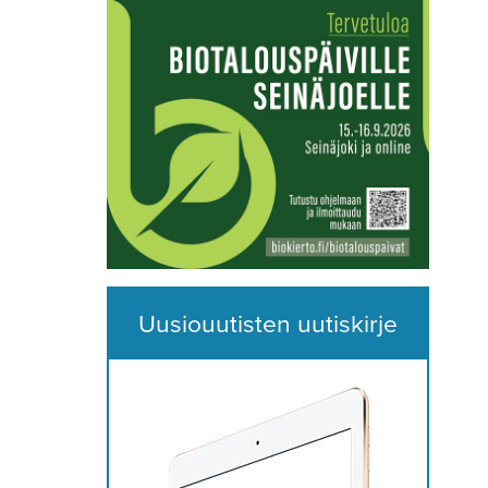
Uusiouutisten uutiskirje