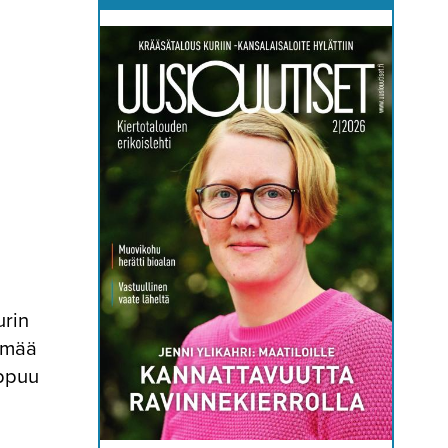
urin
semää
oppuu