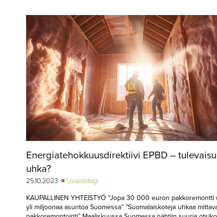
▼
KIRJAUTUMINEN
▼
ARKISTO
▼
TILAUSASIAT
MEDIATIEDOT
▼
TIETOA
LEHDESTÄ
TAPAHTUMAT
Energiatehokkuusdirektiivi EPBD – tulevais
▼
YHTEYSTIEDOT
uhka?
25.10.2023
Uusioblogi
KAUPALLINEN YHTEISTYÖ ”Jopa 30 000 euron pakkoremontti 
yli miljoonaa asuntoa Suomessa” ”Suomalaiskoteja uhkaa mittav
pakkoremontointi” Maaliskuussa Suomessa nähtiin suuria otsikoi