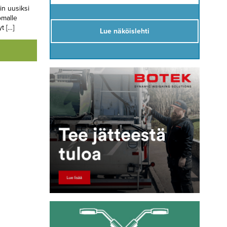
n uusiksi
omalle
t […]
Lue näköislehti