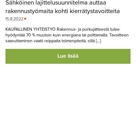
Sähköinen lajittelusuunnitelma auttaa
TAPAHTUMAT
rakennustyömaita kohti kierrätystavoitteita
▼
YHTEYSTIEDOT
15.8.2022
KAUPALLINEN YHTEISTYÖ Rakennus- ja purkujätteestä tulee
hyödyntää 70 % muutoin kuin energiana tai polttamalla. Tavoitteen
saavuttaminen vaatii reippaita toimenpiteitä, sillä […]
Lue lisää