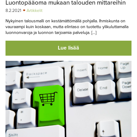
Luontopääoma mukaan talouden mittareihin
TAPAHTUMAT
8.2.2021
Artikkelit
▼
YHTEYSTIEDOT
Nykyinen talousmalli on kestämättömällä pohjalla. Ihmiskunta on
vauraampi kuin koskaan, mutta elintaso on tuotettu ylikuluttamalla
luonnonvaroja ja luonnon tarjoamia palveluja. […]
Lue lisää