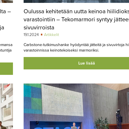
lta –
Oulussa kehitetään uutta keinoa hiilidiok
varastointiin – Tekomarmori syntyy jättee
ja
sivuvirroista
19.1.2024
Artikkelit
semansa
Carbstone-tutkimushanke hyödyntää jätteitä ja sivuvirtoja hi
tuntija
varastoinnissa keinotekoiseksi marmoriksi.
Lue lisää