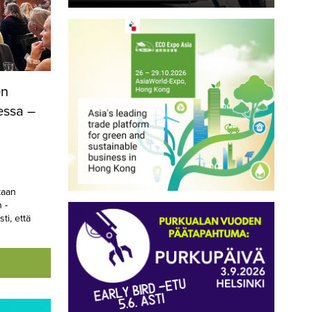
en
essa –
kaan
 -
i, että