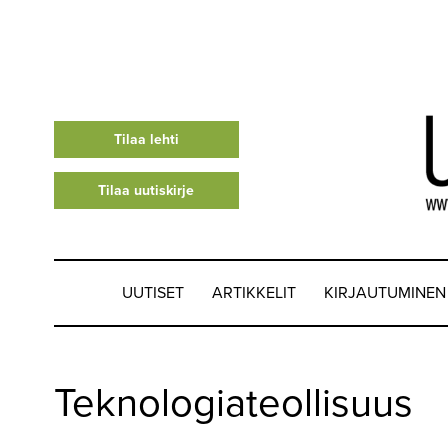
Tilaa lehti
Tilaa uutiskirje
UUTISET
ARTIKKELIT
KIRJAUTUMINEN
UUTISET
Teknologiateollisuus
▼
ARTIKKELIT