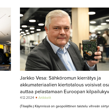
Jarkko Vesa: Sähköromun kierrätys ja
akkumateriaalien kiertotalous voisivat os
auttaa pelastamaan Euroopan kilpailuky
4.12.2024
Artikkelit
(Tilaajille.) Käynnissä on geopoliittinen taistelu vihreän siirt