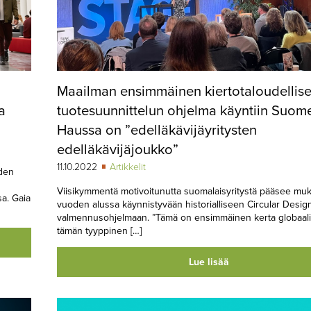
Maailman ensimmäinen kiertotaloudellis
a
tuotesuunnittelun ohjelma käyntiin Suom
Haussa on ”edelläkävijäyritysten
edelläkävijäjoukko”
11.10.2022
Artikkelit
uden
Viisikymmentä motivoitunutta suomalaisyritystä pääsee mu
a. Gaia
vuoden alussa käynnistyvään historialliseen Circular Design
valmennusohjelmaan. ”Tämä on ensimmäinen kerta globaalist
tämän tyyppinen […]
Lue lisää