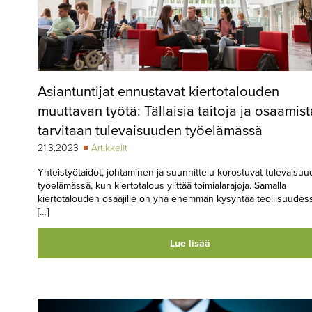
Asiantuntijat ennustavat kiertotalouden
muuttavan työtä: Tällaisia taitoja ja osaamist
tarvitaan tulevaisuuden työelämässä
21.3.2023
Artikkelit
Yhteistyötaidot, johtaminen ja suunnittelu korostuvat tulevaisu
työelämässä, kun kiertotalous ylittää toimialarajoja. Samalla
kiertotalouden osaajille on yhä enemmän kysyntää teollisuudess
[…]
Lue lisää