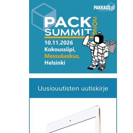
Uusiouutisten uutiskirje