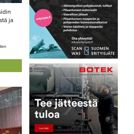
sidin
stä ja
ilen