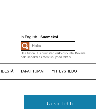
Choose
In English
|
Suomeksi
language
Haku:
/
Valitse
kieli:
Hae tietoa Uusiouutisten verkkosivuilta. Kokeile
hakusanaksi esimerkiksi jätedirektiivi.
EHDESTÄ
TAPAHTUMAT
YHTEYSTIEDOT
Uusin lehti