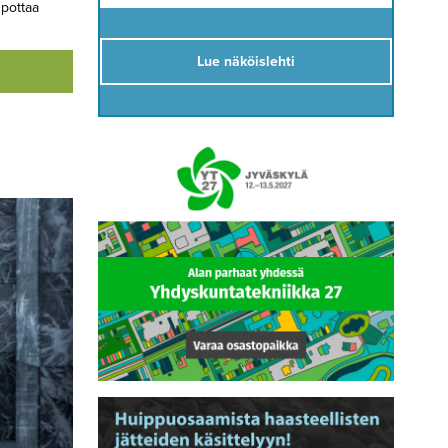
upottaa
Lue näköislehti