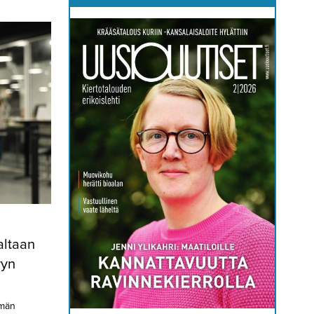
altaan
vyn
ymän