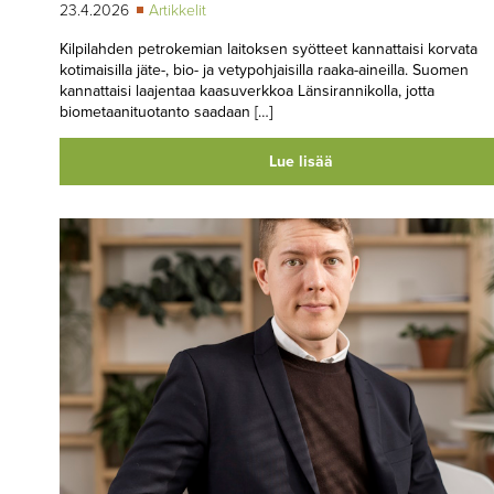
23.4.2026
Artikkelit
Kilpilahden petrokemian laitoksen syötteet kannattaisi korvata
kotimaisilla jäte-, bio- ja vetypohjaisilla raaka-aineilla. Suomen
kannattaisi laajentaa kaasuverkkoa Länsirannikolla, jotta
biometaanituotanto saadaan […]
Lue lisää