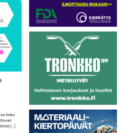
ä
ssa koko
ttuvan
desta […]