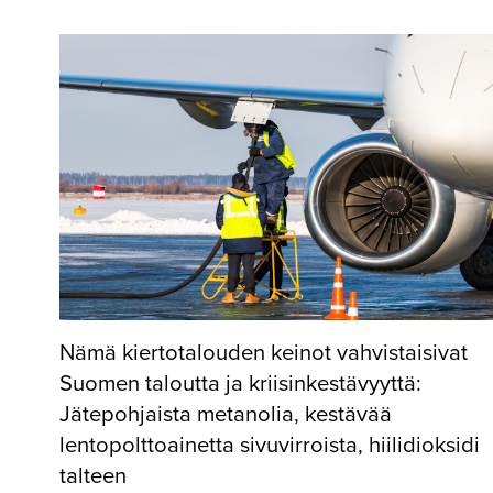
▼
KIRJAUTUMINEN
▼
ARKISTO
▼
TILAUSASIAT
MEDIATIEDOT
▼
TIETOA
LEHDESTÄ
TAPAHTUMAT
Nämä kiertotalouden keinot vahvistaisivat
▼
YHTEYSTIEDOT
Suomen taloutta ja kriisinkestävyyttä:
Jätepohjaista metanolia, kestävää
lentopolttoainetta sivuvirroista, hiilidioksidi
talteen