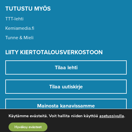
TUTUSTU MYÖS
TTT-lehti
Kemiamedia.fi
Tunne & Mieli
LIITY KIERTOTALOUSVERKOSTOON
Tilaa lehti
Tilaa uutiskirje
Mainosta kanavissamme
Käytämme evästeitä. Voit hallita niiden käyttöä
asetussivulla
.
Hyväksy evästeet