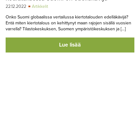
22.12.2022
Artikkelit
Onko Suomi globaalissa vertailussa kiertotalouden edelläkävijä?
Entä miten kiertotalous on kehittynyt maan rajojen sisällä vuosien
varrella? Tilastokeskuksen, Suomen ympäristökeskuksen ja […]
Lue lisää