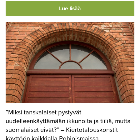
Lue lisää
”Miksi tanskalaiset pystyvät
uudelleenkäyttämään ikkunoita ja tiiliä, mutta
suomalaiset eivät?” – Kiertotalouskonstit
käyttöön kaikkialla Pohjoismaissa