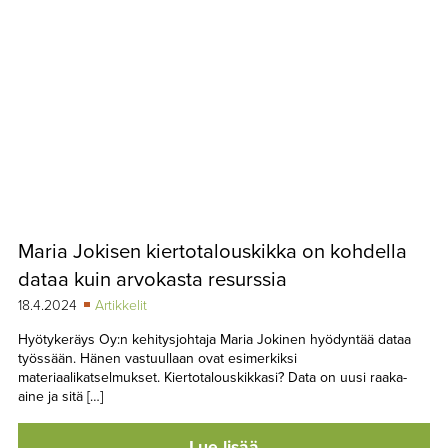
Maria Jokisen kiertotalouskikka on kohdella
dataa kuin arvokasta resurssia
18.4.2024
Artikkelit
Hyötykeräys Oy:n kehitysjohtaja Maria Jokinen hyödyntää dataa
työssään. Hänen vastuullaan ovat esimerkiksi
materiaalikatselmukset. Kiertotalouskikkasi? Data on uusi raaka-
aine ja sitä […]
Lue lisää