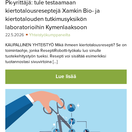
Pk-yrittäjä: tule testaamaan
TAPAHTUMAT
kiertotalousreseptejä Xamkin Bio- ja
▼
YHTEYSTIEDOT
kiertotalouden tutkimusyksikön
laboratorioihin Kymenlaaksoon
22.5.2026
Yhteistyökumppaneilta
KAUPALLINEN YHTEISTYÖ Mikä ihmeen kiertotalousresepti? Se on
toimintaohje, jonka ReseptiRobotti-työkalu luo sinulle
tuotekehitystyön tueksi. Resepti voi sisältää esimerkiksi
tuotannostasi sivuvirtoina […]
Lue lisää