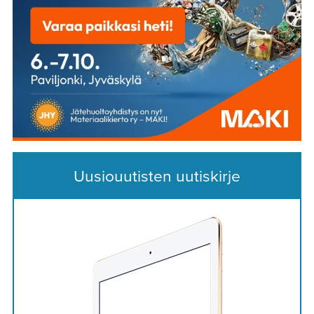
Uusiouutisten uutiskirje