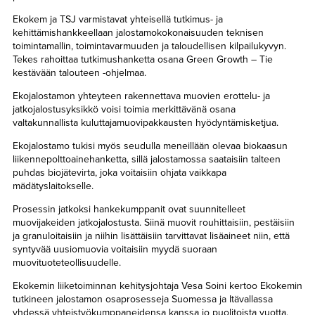
Ekokem ja TSJ varmistavat yhteisellä tutkimus- ja
kehittämishankkeellaan jalostamokokonaisuuden teknisen
toimintamallin, toimintavarmuuden ja taloudellisen kilpailukyvyn.
Tekes rahoittaa tutkimushanketta osana Green Growth – Tie
kestävään talouteen -ohjelmaa.
Ekojalostamon yhteyteen rakennettava muovien erottelu- ja
jatkojalostusyksikkö voisi toimia merkittävänä osana
valtakunnallista kuluttajamuovipakkausten hyödyntämisketjua.
Ekojalostamo tukisi myös seudulla meneillään olevaa biokaasun
liikennepolttoainehanketta, sillä jalostamossa saataisiin talteen
puhdas biojätevirta, joka voitaisiin ohjata vaikkapa
mädätyslaitokselle.
Prosessin jatkoksi hankekumppanit ovat suunnitelleet
muovijakeiden jatkojalostusta. Siinä muovit rouhittaisiin, pestäisiin
ja granuloitaisiin ja niihin lisättäisiin tarvittavat lisäaineet niin, että
syntyvää uusiomuovia voitaisiin myydä suoraan
muovituoteteollisuudelle.
Ekokemin liiketoiminnan kehitysjohtaja Vesa Soini kertoo Ekokemin
tutkineen jalostamon osaprosesseja Suomessa ja Itävallassa
yhdessä yhteistyökumppaneidensa kanssa jo puolitoista vuotta.