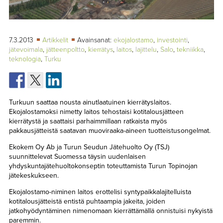
TAPAHTUMAT
▼
YHTEYSTIEDOT
7.3.2013
Artikkelit
Avainsanat:
ekojalostamo
,
investointi
,
jätevoimala
,
jätteenpoltto
,
kierrätys
,
laitos
,
lajittelu
,
Salo
,
tekniikka
,
teknologia
,
Turku
Turkuun saattaa nousta ainutlaatuinen kierrätyslaitos.
Ekojalostamoksi nimetty laitos tehostaisi kotitalousjätteen
kierrätystä ja saattaisi parhaimmillaan ratkaista myös
pakkausjätteistä saatavan muoviraaka-aineen tuotteistusongelmat.
Ekokem Oy Ab ja Turun Seudun Jätehuolto Oy (TSJ)
suunnittelevat Suomessa täysin uudenlaisen
yhdyskuntajätehuoltokonseptin toteuttamista Turun Topinojan
jätekeskukseen.
Ekojalostamo-niminen laitos erottelisi syntypaikkalajitelluista
kotitalousjätteistä entistä puhtaampia jakeita, joiden
jatkohyödyntäminen nimenomaan kierrättämällä onnistuisi nykyistä
paremmin.