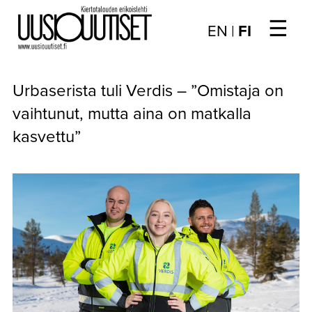
☰
Choose
EN
|
FI
language
/
UUTISET
Valitse
Urbaserista tuli Verdis – ”Omistaja on
kieli:
▼
ARTIKKELIT
vaihtunut, mutta aina on matkalla
kasvettu”
▼
KIRJAUTUMINEN
▼
ARKISTO
▼
TILAUSASIAT
MEDIATIEDOT
▼
TIETOA
LEHDESTÄ