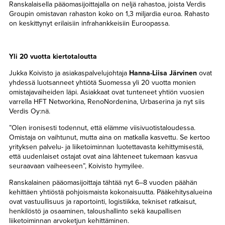
Ranskalaisella pääomasijoittajalla on neljä rahastoa, joista Verdis
Groupin omistavan rahaston koko on 1,3 miljardia euroa. Rahasto
on keskittynyt erilaisiin infrahankkeisiin Euroopassa.
Yli 20 vuotta kiertotaloutta
Jukka Koivisto ja asiakaspalvelujohtaja
Hanna-Liisa Järvinen
ovat
yhdessä luotsanneet yhtiötä Suomessa yli 20 vuotta monien
omistajavaiheiden läpi. Asiakkaat ovat tunteneet yhtiön vuosien
varrella HFT Networkina, RenoNordenina, Urbaserina ja nyt siis
Verdis Oy:nä.
”Olen ironisesti todennut, että elämme viisivuotistaloudessa.
Omistaja on vaihtunut, mutta aina on matkalla kasvettu. Se kertoo
yrityksen palvelu- ja liiketoiminnan luotettavasta kehittymisestä,
että uudenlaiset ostajat ovat aina lähteneet tukemaan kasvua
seuraavaan vaiheeseen”, Koivisto hymyilee.
Ranskalainen pääomasijoittaja tähtää nyt 6–8 vuoden päähän
kehittäen yhtiöstä pohjoismaista kokonaisuutta. Pääkehitysalueina
ovat vastuullisuus ja raportointi, logistiikka, tekniset ratkaisut,
henkilöstö ja osaaminen, taloushallinto sekä kaupallisen
liiketoiminnan arvoketjun kehittäminen.