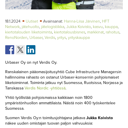
TAPAHTUMAT
▼
YHTEYSTIEDOT
18.1.2024
Uutiset
Avainsanat:
Hanna-Liisa Järvinen
,
HFT
Network
,
jätehuolto
,
jätelogistiikka
,
Jukka Koivisto
,
kasvu
,
kauppa
,
kiertotalouden liiketoiminta
,
kiertotalousbisnes
,
markkinat
,
rahoitus
,
RenoNorden
,
Urbaser
,
Verdis
,
yritys
,
yrityskauppa
Urbaser Oy on nyt Verdis Oy.
Ranskalainen pääomasijoitusyhtiö Cube Infrastructure Managersin
hallinnoima rahasto on ostanut Urbaser-konsernin pohjoismaiset
liiketoiminnat. Toiminta jatkuu nyt Suomessa, Ruotsissa, Norjassa ja
Tanskassa
Verdis Nordic -yhtiössä
.
Yhtiö työllistää pohjoismaissa kaikkiaan noin 1800
ympäristönhuollon ammattilaista. Näistä noin 400 työskentelee
Suomessa.
Suomen Verdis Oy:n toimitusjohtajana jatkava
Jukka Koivisto
näkee uuden omistajan tuovan paljon vahvuuksia: