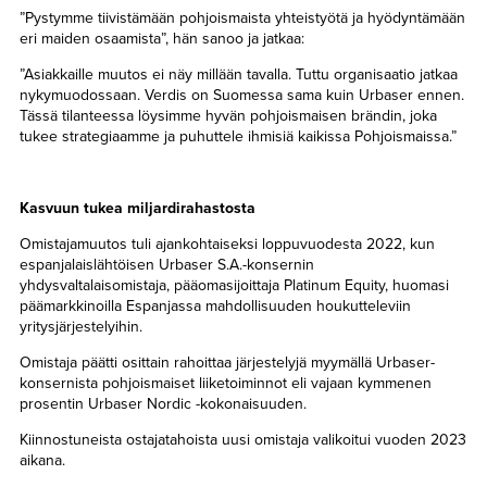
”Pystymme tiivistämään pohjoismaista yhteistyötä ja hyödyntämään
eri maiden osaamista”, hän sanoo ja jatkaa:
”Asiakkaille muutos ei näy millään tavalla. Tuttu organisaatio jatkaa
nykymuodossaan. Verdis on Suomessa sama kuin Urbaser ennen.
Tässä tilanteessa löysimme hyvän pohjoismaisen brändin, joka
tukee strategiaamme ja puhuttele ihmisiä kaikissa Pohjoismaissa.”
Kasvuun tukea miljardirahastosta
Omistajamuutos tuli ajankohtaiseksi loppuvuodesta 2022, kun
espanjalaislähtöisen Urbaser S.A.-konsernin
yhdysvaltalaisomistaja, pääomasijoittaja Platinum Equity, huomasi
päämarkkinoilla Espanjassa mahdollisuuden houkutteleviin
yritysjärjestelyihin.
Omistaja päätti osittain rahoittaa järjestelyjä myymällä Urbaser-
konsernista pohjoismaiset liiketoiminnot eli vajaan kymmenen
prosentin Urbaser Nordic -kokonaisuuden.
Kiinnostuneista ostajatahoista uusi omistaja valikoitui vuoden 2023
aikana.