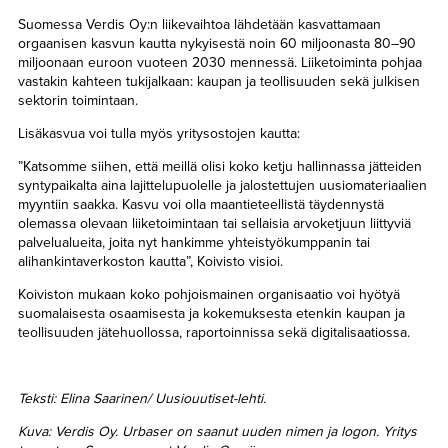
Suomessa Verdis Oy:n liikevaihtoa lähdetään kasvattamaan
orgaanisen kasvun kautta nykyisestä noin 60 miljoonasta 80–90
miljoonaan euroon vuoteen 2030 mennessä. Liiketoiminta pohjaa
vastakin kahteen tukijalkaan: kaupan ja teollisuuden sekä julkisen
sektorin toimintaan.
Lisäkasvua voi tulla myös yritysostojen kautta:
”Katsomme siihen, että meillä olisi koko ketju hallinnassa jätteiden
syntypaikalta aina lajittelupuolelle ja jalostettujen uusiomateriaalien
myyntiin saakka. Kasvu voi olla maantieteellistä täydennystä
olemassa olevaan liiketoimintaan tai sellaisia arvoketjuun liittyviä
palvelualueita, joita nyt hankimme yhteistyökumppanin tai
alihankintaverkoston kautta”, Koivisto visioi.
Koiviston mukaan koko pohjoismainen organisaatio voi hyötyä
suomalaisesta osaamisesta ja kokemuksesta etenkin kaupan ja
teollisuuden jätehuollossa, raportoinnissa sekä digitalisaatiossa.
Teksti: Elina Saarinen/ Uusiouutiset-lehti.
Kuva: Verdis Oy. Urbaser on saanut uuden nimen ja logon. Yritys