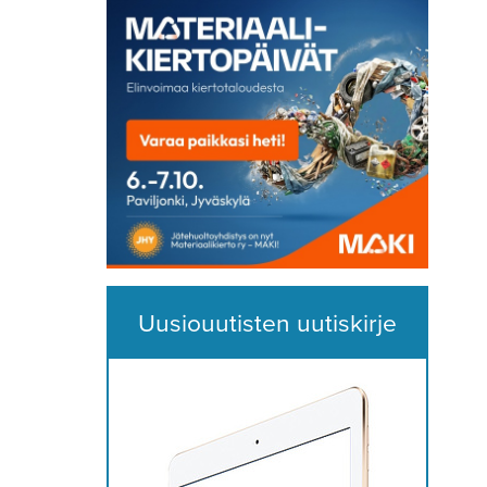
Uusiouutisten uutiskirje