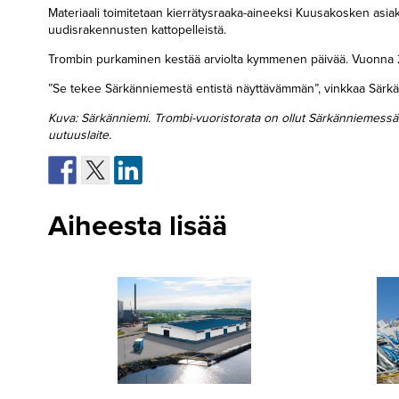
Materiaali toimitetaan kierrätysraaka-aineeksi Kuusakosken asiakka
uudisrakennusten kattopelleistä.
Trombin purkaminen kestää arviolta kymmenen päivää. Vuonna 2
”Se tekee Särkänniemestä entistä näyttävämmän”, vinkkaa Särkän
Kuva: Särkänniemi. Trombi-vuoristorata on ollut Särkänniemessä yks
uutuuslaite.
Aiheesta lisää