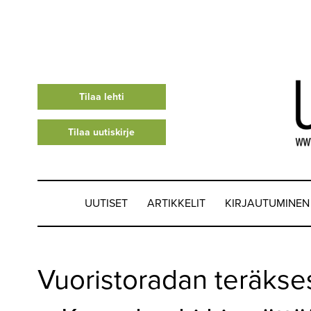
Tilaa lehti
Tilaa uutiskirje
UUTISET
ARTIKKELIT
KIRJAUTUMINEN
UUTISET
Vuoristoradan teräkse
▼
ARTIKKELIT