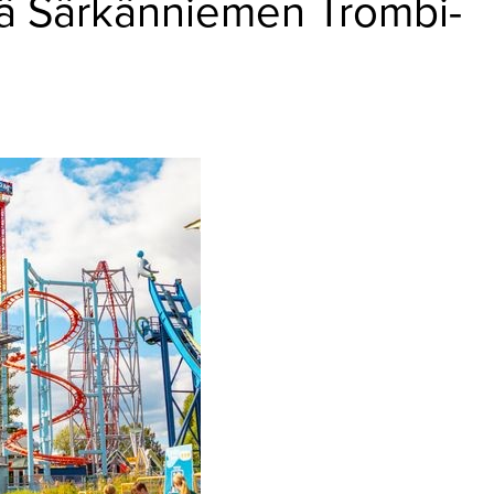
ää Särkänniemen Trombi-