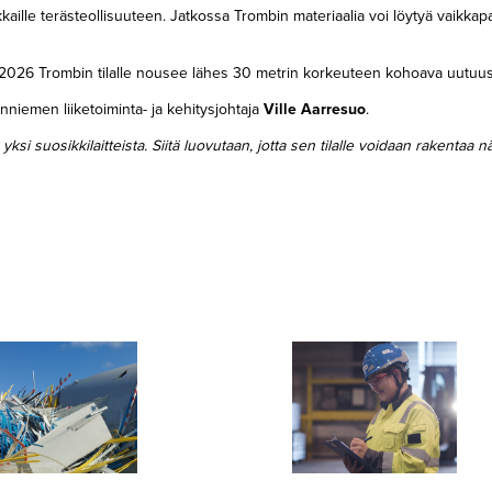
ille terästeollisuuteen. Jatkossa Trombin materiaalia voi löytyä vaikkapa s
026 Trombin tilalle nousee lähes 30 metrin korkeuteen kohoava uutuusl
niemen liiketoiminta- ja kehitysjohtaja
Ville Aarresuo
.
i suosikkilaitteista. Siitä luovutaan, jotta sen tilalle voidaan rakentaa n