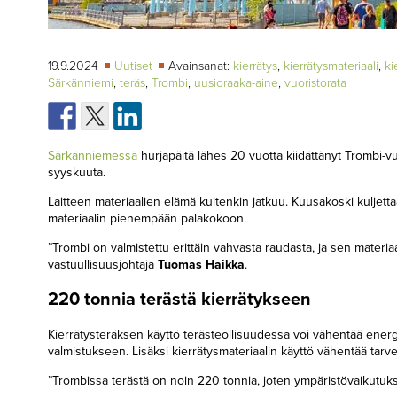
19.9.2024
Uutiset
Avainsanat:
kierrätys
,
kierrätysmateriaali
,
ki
Särkänniemi
,
teräs
,
Trombi
,
uusioraaka-aine
,
vuoristorata
Särkänniemessä
hurjapäitä lähes 20 vuotta kiidättänyt Trombi-
syyskuuta.
Laitteen materiaalien elämä kuitenkin jatkuu. Kuusakoski kuljettaa
materiaalin pienempään palakokoon.
”Trombi on valmistettu erittäin vahvasta raudasta, ja sen materia
vastuullisuusjohtaja
Tuomas Haikka
.
220 tonnia terästä kierrätykseen
Kierrätysteräksen käyttö terästeollisuudessa voi vähentää energ
valmistukseen. Lisäksi kierrätysmateriaalin käyttö vähentää tarve
”Trombissa terästä on noin 220 tonnia, joten ympäristövaikutukse