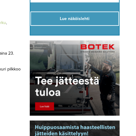
Lue näköislehti
rku
,
aina 23.
kuri pilkkoo