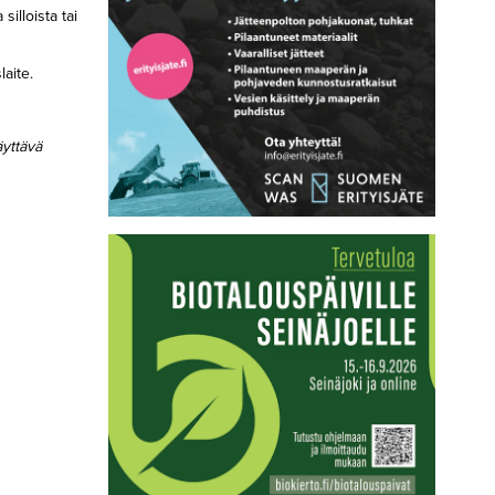
illoista tai
aite.
äyttävä