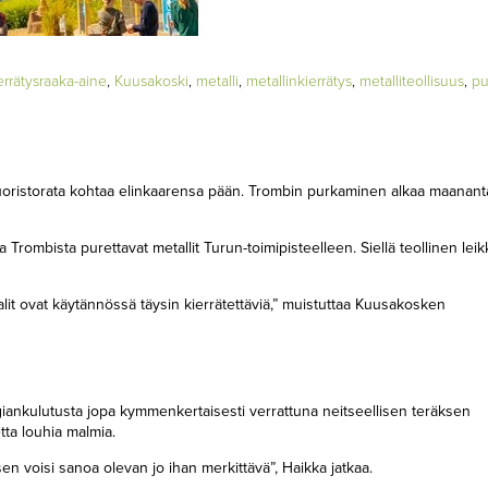
errätysraaka-aine
,
Kuusakoski
,
metalli
,
metallinkierrätys
,
metalliteollisuus
,
pu
vuoristorata kohtaa elinkaarensa pään. Trombin purkaminen alkaa maanant
 Trombista purettavat metallit Turun-toimipisteelleen. Siellä teollinen leik
alit ovat käytännössä täysin kierrätettäviä,” muistuttaa Kuusakosken
iankulutusta jopa kymmenkertaisesti verrattuna neitseellisen teräksen
tta louhia malmia.
n voisi sanoa olevan jo ihan merkittävä”, Haikka jatkaa.