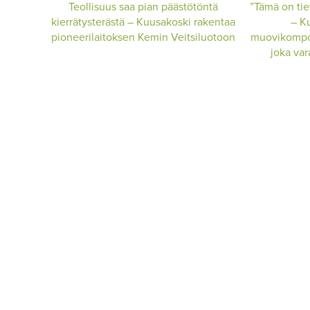
Teollisuus saa pian päästötöntä
”Tämä on tiet
kierrätysterästä – Kuusakoski rakentaa
– K
pioneerilaitoksen Kemin Veitsiluotoon
muovikomposi
joka va