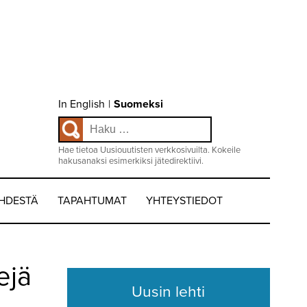
Choose
In English
|
Suomeksi
language
Haku:
/
Valitse
kieli:
Hae tietoa Uusiouutisten verkkosivuilta. Kokeile
hakusanaksi esimerkiksi jätedirektiivi.
EHDESTÄ
TAPAHTUMAT
YHTEYSTIEDOT
ejä
Uusin lehti