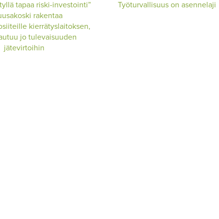
yllä tapaa riski-investointi”
Työturvallisuus on asennelaji
uusakoski rakentaa
iteille kierrätyslaitoksen,
rautuu jo tulevaisuuden
jätevirtoihin