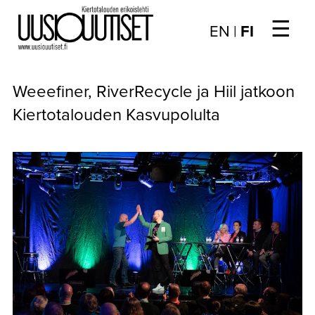
☰
Choose
EN
|
FI
language
/
UUTISET
Valitse
Weeefiner, RiverRecycle ja Hiil jatkoon
kieli:
▼
ARTIKKELIT
Kiertotalouden Kasvupolulta
▼
KIRJAUTUMINEN
▼
ARKISTO
▼
TILAUSASIAT
MEDIATIEDOT
▼
TIETOA
LEHDESTÄ