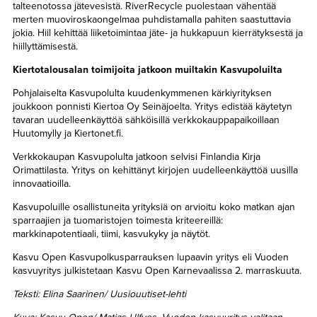
talteenotossa jätevesistä. RiverRecycle puolestaan vähentää
merten muoviroskaongelmaa puhdistamalla pahiten saastuttavia
jokia. Hiil kehittää liiketoimintaa jäte- ja hukkapuun kierrätyksestä ja
hiillyttämisestä.
Kiertotalousalan toimijoita jatkoon muiltakin Kasvupoluilta
Pohjalaiselta Kasvupolulta kuudenkymmenen kärkiyrityksen
joukkoon ponnisti Kiertoa Oy Seinäjoelta. Yritys edistää käytetyn
tavaran uudelleenkäyttöä sähköisillä verkkokauppapaikoillaan
Huutomylly ja Kiertonet.fi.
Verkkokaupan Kasvupolulta jatkoon selvisi Finlandia Kirja
Orimattilasta. Yritys on kehittänyt kirjojen uudelleenkäyttöä uusilla
innovaatioilla.
Kasvupoluille osallistuneita yrityksiä on arvioitu koko matkan ajan
sparraajien ja tuomaristojen toimesta kriteereillä:
markkinapotentiaali, tiimi, kasvukyky ja näytöt.
Kasvu Open Kasvupolkusparrauksen lupaavin yritys eli Vuoden
kasvuyritys julkistetaan Kasvu Open Karnevaalissa 2. marraskuuta.
Teksti: Elina Saarinen/ Uusiouutiset-lehti