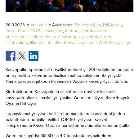
TAPAHTUMAT
▼
YHTEYSTIEDOT
26.9.2023
Artikkelit
Avainsanat:
Finlandia Kirja
,
Hiil
,
kasvu
,
Kasvu Open 2023
,
kasvuyritys
,
Kiertoa
,
kiertotalouden
businessmalli
,
Kiertotalouden Kasvupolku
,
kiertotalouden
liiketoiminta
,
liiketoiminta
,
RiverRecycle
,
sparraus
,
WEEEFiner
,
yritys
Kasvupolku-sparrauksiin osallistuneiden yli 200 yrityksen joukosta
on nyt valittu kasvupotentiaalisimmat kuusikymmentä yritystä.
Nämä pääsevät jatkoon kisaamaan Vuoden kasvuyritys -tittelistä.
Kiertotalouden Kasvupolulta asiantuntijat nostivat kaikkein
kasvupotentiaalisimmiksi yrityksiksi Weeefiner Oy:n, RiverRecycle
Oy:n ja Hiil Oy:n.
Lupaavimmat yritykset valittiin tuomaristojen ja asiantuntijoiden
palautteiden pohjalta. Valitut TOP 60 -yritykset saavat
lisäsparrausta Kasvu Openin parhaiten arvioiduilta asiantuntijoilta.
Weeefiner hyödyntää 3D- ja 4D-tulostusta arvoaineiden