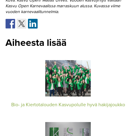
Kuva: Kasvu Open/ Matias Ulfves. Vuoden kasvuyritys valitaan
Kasvu Open Karnevaalissa marraskuun alussa. Kuvassa viime
vuoden karnevaalitunnelmia.
Aiheesta lisää
Bio- ja Kiertotalouden Kasvupolulle hyvä hakijajoukko