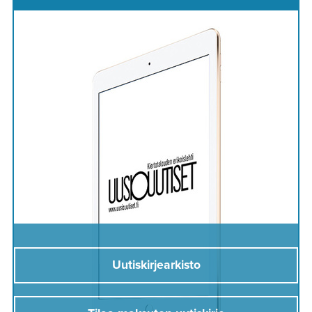
Uutiskirjearkisto