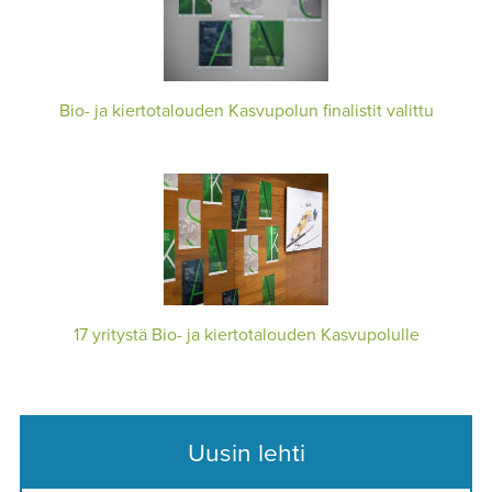
Bio- ja kiertotalouden Kasvupolun finalistit valittu
17 yritystä Bio- ja kiertotalouden Kasvupolulle
Uusin lehti