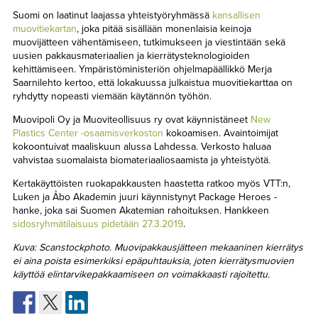
Suomi on laatinut laajassa yhteistyöryhmässä
kansallisen
muovitiekartan
, joka pitää sisällään monenlaisia keinoja
muovijätteen vähentämiseen, tutkimukseen ja viestintään sekä
uusien pakkausmateriaalien ja kierrätysteknologioiden
kehittämiseen. Ympäristöministeriön ohjelmapäällikkö Merja
Saarnilehto kertoo, että lokakuussa julkaistua muovitiekarttaa on
ryhdytty nopeasti viemään käytännön työhön.
Muovipoli Oy ja Muoviteollisuus ry ovat käynnistäneet
New
Plastics Center -osaamisverkoston
kokoamisen. Avaintoimijat
kokoontuivat maaliskuun alussa Lahdessa. Verkosto haluaa
vahvistaa suomalaista biomateriaaliosaamista ja yhteistyötä.
Kertakäyttöisten ruokapakkausten haastetta ratkoo myös VTT:n,
Luken ja Åbo Akademin juuri käynnistynyt Package Heroes -
hanke, joka sai Suomen Akatemian rahoituksen. Hankkeen
sidosryhmätilaisuus pidetään 27.3.2019
.
Kuva: Scanstockphoto. Muovipakkausjätteen mekaaninen kierrätys
ei aina poista esimerkiksi epäpuhtauksia, joten kierrätysmuovien
käyttöä elintarvikepakkaamiseen on voimakkaasti rajoitettu.