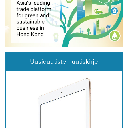
Uusiouutisten uutiskirje