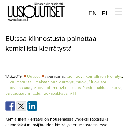
☰
Choose
EN
|
FI
language
/
UUTISET
Valitse
EU:ssa kiinnostusta painottaa
kieli:
▼
ARTIKKELIT
kemiallista kierrätystä
▼
KIRJAUTUMINEN
▼
ARKISTO
13.3.2019
Uutiset
Avainsanat:
biomuovi
,
kemiallinen kierrätys
,
Luke
,
materiaali
,
mekaaninen kierrätys
,
muovi
,
Muovijäte
,
muovipakkaus
,
Muovipoli
,
muoviteollisuus
,
Neste
,
pakkausmuovi
,
▼
TILAUSASIAT
pakkaussuunnittelu
,
ruokapakkaus
,
VTT
MEDIATIEDOT
▼
TIETOA
Kemiallinen kierrätys on nousemassa yhdeksi ratkaisuksi
LEHDESTÄ
esimerkiksi muovijätteiden kierrätyksen tehostamisessa.