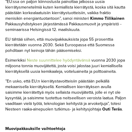
”EU:ssa on paljon kiinnostusta painottaa jatkossa uusia
TAPAHTUMAT
kierrätysmenetelmiä kuten kemiallista kierrätystä, koska sitä kautta
päästään korkealaatuisiin kierrätystuotteisiin, vaikka fraktio
▼
YHTEYSTIEDOT
menisikin energiantuotantoon”, sanoi ministeri
Kimmo Tiilikainen
Pakkausyhdistyksen järjestämässä Pakkausmuovit ja ympäristö -
seminaarissa Helsingissä 12. maaliskuuta.
EU tähtää siihen, että muovipakkauksista jopa 55 prosenttia
kierrätetään vuonna 2030. Sekä Euroopassa että Suomessa
pohditaan nyt keinoja tähän pääsemiseksi.
Esimerkiksi
Neste suunnittelee hyödyntävänsä
vuonna 2030 jopa
miljoona tonnia muovijätettä, josta voisi jalostaa juuri kemiallisella
kierrätyksellä uusia kemikaaleja, voiteluaineita ja polttoaineita.
”En usko, että EU:n kierrätystavoitteisiin päästään pelkällä
mekaanisella kierrätyksellä. Kemiallisen kierrätyksen avulla
saisimme kierrätettyä myös sellaista muovijätettä, jolle ei nyt ole
kysyntää, ja saisimme tuotettua neitseellisen veroista laatua. Paljon
vaaditaan vielä työtä, teknologian kehitystä ja arvoketjuja”, totesi
Nesteen raaka-ainepuolen tutkimus- ja kehitysjohtaja
Outi Teräs
.
Muovipakkauksille vaihtoehtoja