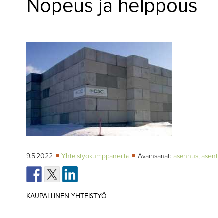
Nopeus ja helppous
▼
KIRJAUTUMINEN
▼
ARKISTO
▼
TILAUSASIAT
MEDIATIEDOT
▼
TIETOA
LEHDESTÄ
TAPAHTUMAT
▼
YHTEYSTIEDOT
9.5.2022
Yhteistyökumppaneilta
Avainsanat:
asennus
,
asent
KAUPALLINEN YHTEISTYÖ