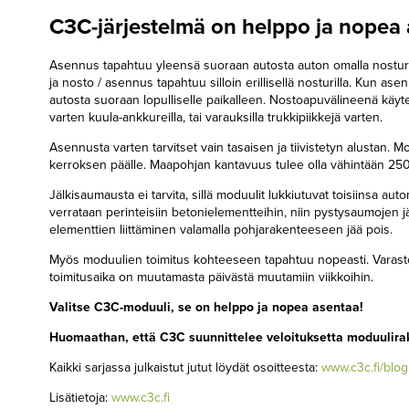
C3C-järjestelmä on helppo ja nopea a
Asennus tapahtuu yleensä suoraan autosta auton omalla nosturil
ja nosto / asennus tapahtuu silloin erillisellä nosturilla. Kun as
autosta suoraan lopulliselle paikalleen. Nostoapuvälineenä käy
varten kuula-ankkureilla, tai varauksilla trukkipiikkejä varten.
Asennusta varten tarvitset vain tasaisen ja tiivistetyn alustan. 
kerroksen päälle. Maapohjan kantavuus tulee olla vähintään 25
Jälkisaumausta ei tarvita, sillä moduulit lukkiutuvat toisiinsa aut
verrataan perinteisiin betonielementteihin, niin pystysaumojen j
elementtien liittäminen valamalla pohjarakenteeseen jää pois.
Myös moduulien toimitus kohteeseen tapahtuu nopeasti. Varastot
toimitusaika on muutamasta päivästä muutamiin viikkoihin.
Valitse C3C-moduuli, se on helppo ja nopea asentaa!
Huomaathan, että C3C suunnittelee veloituksetta moduulira
Kaikki sarjassa julkaistut jutut löydät osoitteesta:
www.c3c.fi/blog
Lisätietoja:
www.c3c.fi