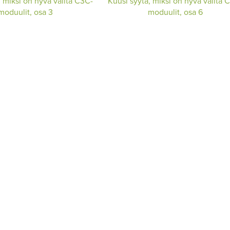
, miksi on hyvä valita C3C-
Kuusi syytä, miksi on hyvä valita 
moduulit, osa 3
moduulit, osa 6