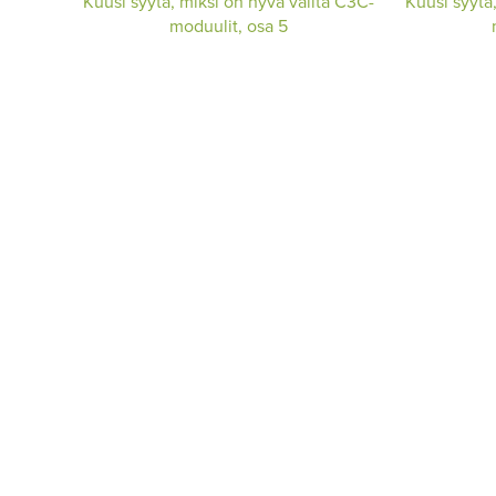
Kuusi syytä, miksi on hyvä valita C3C-
Kuusi syytä
moduulit, osa 5