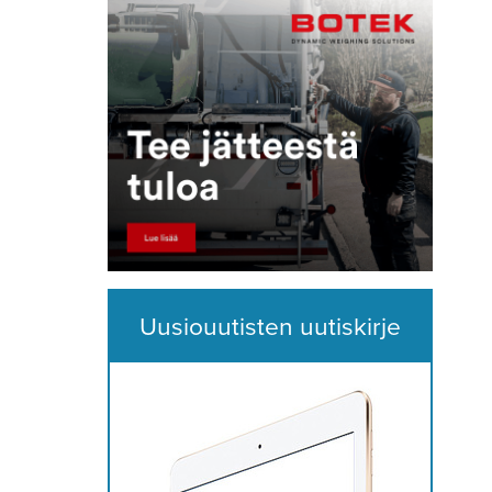
Uusiouutisten uutiskirje