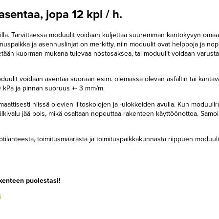
sentaa, jopa 12 kpl / h.
la. Tarvittaessa moduulit voidaan kuljettaa suuremman kantokyvyn omaavi
ennuspaikka ja asennuslinjat on merkitty, niin moduulit ovat helppoja ja no
tetään kuorman mukana tulevaa nostosaksea, tai moduulit voidaan varust
Moduulit voidaan asentaa suoraan esim. olemassa olevan asfaltin tai kanta
0 kPa ja pinnan suoruus +- 3 mm/m.
omaattisesti niissä olevien liitoskolojen ja -ulokkeiden avulla. Kun moduuli
älkivalu jää pois, mikä osaltaan nopeuttaa rakenteen käyttöönottoa. Samoi
ilanteesta, toimitusmäärästä ja toimituspaikkakunnasta riippuen moduul
kenteen puolestasi!
i