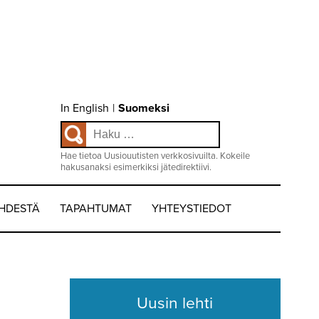
Choose
In English
|
Suomeksi
language
Haku:
/
Valitse
kieli:
Hae tietoa Uusiouutisten verkkosivuilta. Kokeile
hakusanaksi esimerkiksi jätedirektiivi.
EHDESTÄ
TAPAHTUMAT
YHTEYSTIEDOT
Uusin lehti