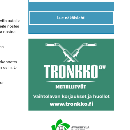
Lue näköislehti
lla autoilla
peita nostaa
aa nostoa
van
rakennetta
n esim. L-
ien