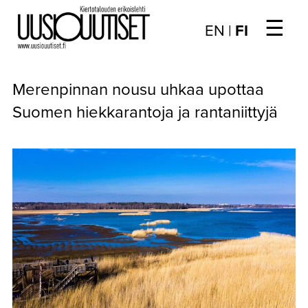
☰
Choose
EN
|
FI
language
/
UUTISET
Valitse
Merenpinnan nousu uhkaa upottaa
kieli:
▼
ARTIKKELIT
Suomen hiekkarantoja ja rantaniittyjä
▼
KIRJAUTUMINEN
▼
ARKISTO
▼
TILAUSASIAT
MEDIATIEDOT
▼
TIETOA
LEHDESTÄ