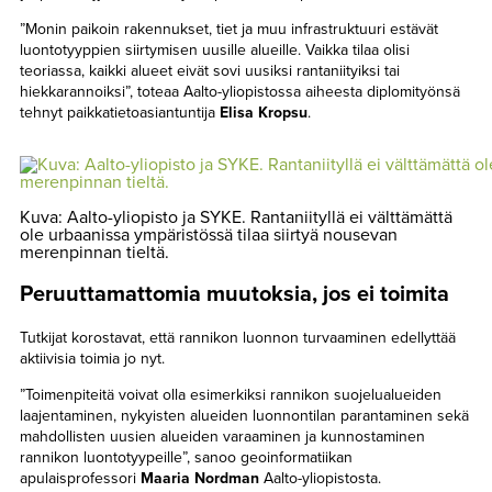
”Monin paikoin rakennukset, tiet ja muu infrastruktuuri estävät
luontotyyppien siirtymisen uusille alueille. Vaikka tilaa olisi
teoriassa, kaikki alueet eivät sovi uusiksi rantaniityiksi tai
hiekkarannoiksi”, toteaa Aalto-yliopistossa aiheesta diplomityönsä
tehnyt paikkatietoasiantuntija
Elisa Kropsu
.
Kuva: Aalto-yliopisto ja SYKE. Rantaniityllä ei välttämättä
ole urbaanissa ympäristössä tilaa siirtyä nousevan
merenpinnan tieltä.
Peruuttamattomia muutoksia, jos ei toimita
Tutkijat korostavat, että rannikon luonnon turvaaminen edellyttää
aktiivisia toimia jo nyt.
”Toimenpiteitä voivat olla esimerkiksi rannikon suojelualueiden
laajentaminen, nykyisten alueiden luonnontilan parantaminen sekä
mahdollisten uusien alueiden varaaminen ja kunnostaminen
rannikon luontotyypeille”, sanoo geoinformatiikan
apulaisprofessori
Maaria Nordman
Aalto-yliopistosta.