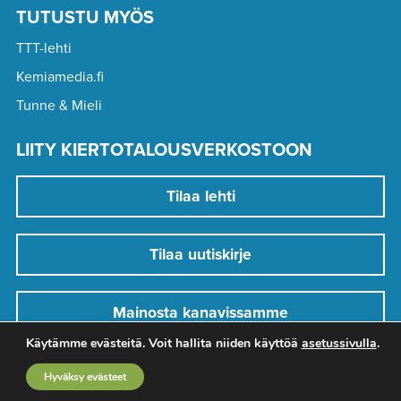
TUTUSTU MYÖS
TTT-lehti
Kemiamedia.fi
Tunne & Mieli
LIITY KIERTOTALOUSVERKOSTOON
Tilaa lehti
Tilaa uutiskirje
Mainosta kanavissamme
Käytämme evästeitä. Voit hallita niiden käyttöä
asetussivulla
.
Hyväksy evästeet