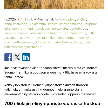
TAPAHTUMAT
▼
YHTEYSTIEDOT
1.7.2025
Artikkelit
Avainsanat:
Aalto-yliopisto
,
eliölaji
,
ennallistaminen
,
hiekkaranta
,
ilmasto
,
ilmastonmuutos
,
kaupunki-
infra
,
luonnon monimuotoisuus
,
luontokato
,
luontotyyppi
,
merenpinnan korkeus
,
merenpinnan nousu
,
merenranta
,
niitty
,
päästöt
,
päästövähennys
,
rannikko
,
rantaluonto
,
rantaniitty
,
sukupuutto
,
suojelu
,
Suomen ympäristökeskus
,
tulva
,
tutkija
,
tutkimus
,
vähäpäästöinen
Jos päästövähennykset epäonnistuvat, meren pinta voi nousta
Suomen rannikolla upottaen alleen merkittävän osan arvokasta
rantaluontoa.
Aalto-yliopiston ja Suomen ympäristökeskuksen tuoreen
tutkimuksen mukaan yli viidennes hiekkarannoista ja
merenrantaniityistä voi kadota vuosisadan loppuun mennessä.
700 eliölajin elinympäristö vaarassa hukkua