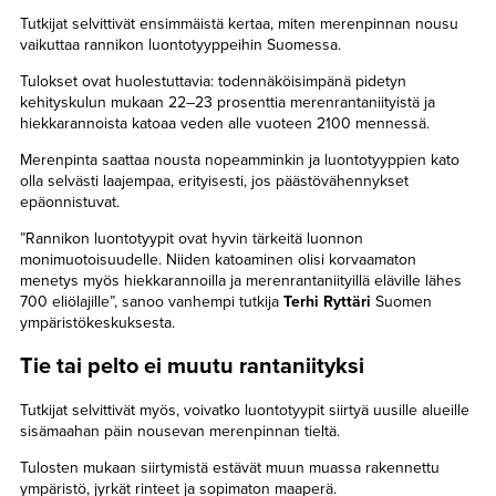
Tutkijat selvittivät ensimmäistä kertaa, miten merenpinnan nousu
vaikuttaa rannikon luontotyyppeihin Suomessa.
Tulokset ovat huolestuttavia: todennäköisimpänä pidetyn
kehityskulun mukaan 22–23 prosenttia merenrantaniityistä ja
hiekkarannoista katoaa veden alle vuoteen 2100 mennessä.
Merenpinta saattaa nousta nopeamminkin ja luontotyyppien kato
olla selvästi laajempaa, erityisesti, jos päästövähennykset
epäonnistuvat.
”Rannikon luontotyypit ovat hyvin tärkeitä luonnon
monimuotoisuudelle. Niiden katoaminen olisi korvaamaton
menetys myös hiekkarannoilla ja merenrantaniityillä eläville lähes
700 eliölajille”, sanoo vanhempi tutkija
Terhi Ryttäri
Suomen
ympäristökeskuksesta.
Tie tai pelto ei muutu rantaniityksi
Tutkijat selvittivät myös, voivatko luontotyypit siirtyä uusille alueille
sisämaahan päin nousevan merenpinnan tieltä.
Tulosten mukaan siirtymistä estävät muun muassa rakennettu
ympäristö, jyrkät rinteet ja sopimaton maaperä.