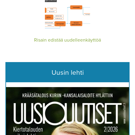
Risain edistää uudelleenkäyttöä
Uusin lehti