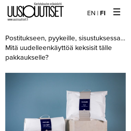
☰
Choose
EN
|
FI
language
/
UUTISET
Valitse
Postitukseen, pyykeille, sisustuksessa…
kieli:
▼
ARTIKKELIT
Mitä uudelleenkäyttöä keksisit tälle
pakkaukselle?
▼
KIRJAUTUMINEN
▼
ARKISTO
▼
TILAUSASIAT
MEDIATIEDOT
▼
TIETOA
LEHDESTÄ