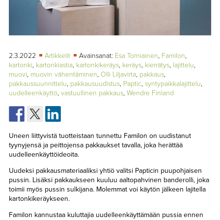
TAPAHTUMAT
▼
YHTEYSTIEDOT
2.3.2022
Artikkelit
Avainsanat:
Esa Torniainen
,
Familon
,
kartonki
,
kartonkiastia
,
kartonkikeräys
,
keräys
,
kierrätys
,
lajittelu
,
muovi
,
muovin vähentäminen
,
Olli Liljavirta
,
pakkaus
,
pakkaussuunnittelu
,
pakkausuudistus
,
Paptic
,
syntypaikkalajittelu
,
uudelleenkäyttö
,
vastuullinen pakkaus
,
Wendre Finland
Uneen liittyvistä tuotteistaan tunnettu Familon on uudistanut
tyynyjensä ja peittojensa pakkaukset tavalla, joka herättää
uudelleenkäyttöideoita.
Uudeksi pakkausmateriaaliksi yhtiö valitsi Papticin puupohjaisen
pussin. Lisäksi pakkaukseen kuuluu aaltopahvinen banderolli, joka
toimii myös pussin sulkijana. Molemmat voi käytön jälkeen lajitella
kartonkikeräykseen.
Familon kannustaa kuluttajia uudelleenkäyttämään pussia ennen