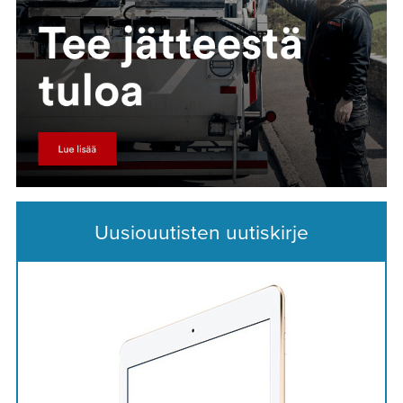
Uusiouutisten uutiskirje