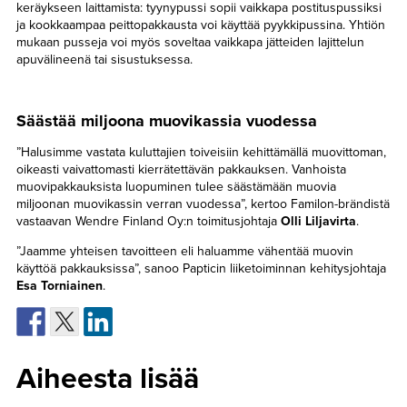
keräykseen laittamista: tyynypussi sopii vaikkapa postituspussiksi
ja kookkaampaa peittopakkausta voi käyttää pyykkipussina. Yhtiön
mukaan pusseja voi myös soveltaa vaikkapa jätteiden lajittelun
apuvälineenä tai sisustuksessa.
Säästää miljoona muovikassia vuodessa
”Halusimme vastata kuluttajien toiveisiin kehittämällä muovittoman,
oikeasti vaivattomasti kierrätettävän pakkauksen. Vanhoista
muovipakkauksista luopuminen tulee säästämään muovia
miljoonan muovikassin verran vuodessa”, kertoo Familon-brändistä
vastaavan Wendre Finland Oy:n toimitusjohtaja
Olli Liljavirta
.
”Jaamme yhteisen tavoitteen eli haluamme vähentää muovin
käyttöä pakkauksissa”, sanoo Papticin liiketoiminnan kehitysjohtaja
Esa Torniainen
.
Aiheesta lisää