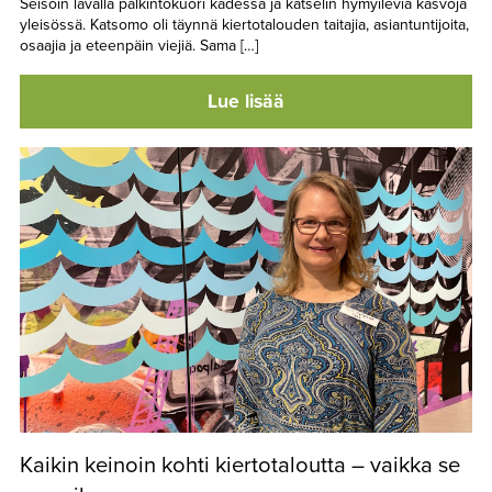
Seisoin lavalla palkintokuori kädessä ja katselin hymyileviä kasvoja
yleisössä. Katsomo oli täynnä kiertotalouden taitajia, asiantuntijoita,
osaajia ja eteenpäin viejiä. Sama […]
Lue lisää
Kaikin keinoin kohti kiertotaloutta – vaikka se