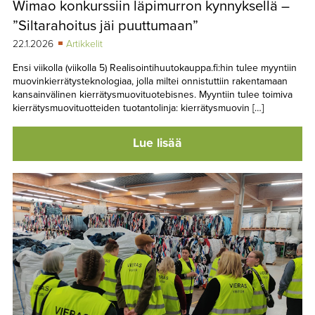
Wimao konkurssiin läpimurron kynnyksellä –
TAPAHTUMAT
”Siltarahoitus jäi puuttumaan”
▼
YHTEYSTIEDOT
22.1.2026
Artikkelit
Ensi viikolla (viikolla 5) Realisointihuutokauppa.fi:hin tulee myyntiin
muovinkierrätysteknologiaa, jolla miltei onnistuttiin rakentamaan
kansainvälinen kierrätysmuovituotebisnes. Myyntiin tulee toimiva
kierrätysmuovituotteiden tuotantolinja: kierrätysmuovin […]
Lue lisää