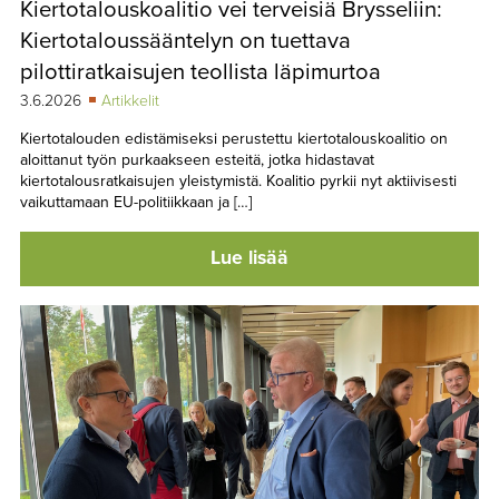
Kiertotalouskoalitio vei terveisiä Brysseliin:
TAPAHTUMAT
Kiertotaloussääntelyn on tuettava
▼
YHTEYSTIEDOT
pilottiratkaisujen teollista läpimurtoa
3.6.2026
Artikkelit
Kiertotalouden edistämiseksi perustettu kiertotalouskoalitio on
aloittanut työn purkaakseen esteitä, jotka hidastavat
kiertotalousratkaisujen yleistymistä. Koalitio pyrkii nyt aktiivisesti
vaikuttamaan EU-politiikkaan ja […]
Lue lisää