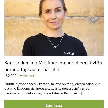
Kamupakin Iida Miettinen on uudelleenkäytön
uranuurtaja aallonharjalla
15.2.2024
Artikkelit
”Tuntui hyvältä saada kiitosta siitä, että on tehty oikeaa asiaa, kun
olemme kyseenalaistaneet totuttuja kulutustapoja”, sanoo
pakkausten uudelleenkäyttöä edistävän Kamupakin […]
Lue lisää