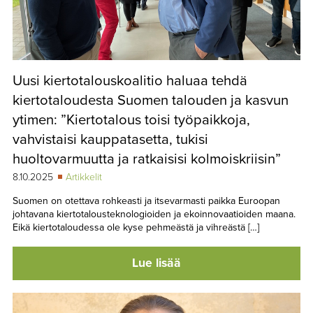
Uusi kiertotalouskoalitio haluaa tehdä
kiertotaloudesta Suomen talouden ja kasvun
ytimen: ”Kiertotalous toisi työpaikkoja,
vahvistaisi kauppatasetta, tukisi
huoltovarmuutta ja ratkaisisi kolmoiskriisin”
8.10.2025
Artikkelit
Suomen on otettava rohkeasti ja itsevarmasti paikka Euroopan
johtavana kiertotalousteknologioiden ja ekoinnovaatioiden maana.
Eikä kiertotaloudessa ole kyse pehmeästä ja vihreästä […]
Lue lisää