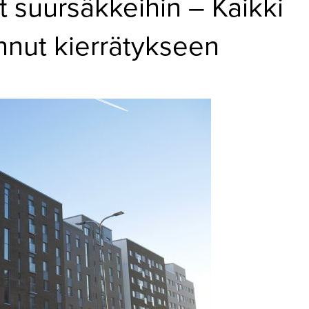
t suursäkkeihin – Kaikki
annut kierrätykseen