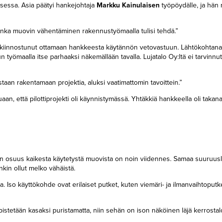
isessa. Asia päätyi hankejohtaja
Markku Kainulaisen
työpöydälle, ja hän 
kuinka muovin vähentäminen rakennustyömaalla tulisi tehdä.”
isi kiinnostunut ottamaan hankkeesta käytännön vetovastuun. Lähtökohtana 
lun työmaalla itse parhaaksi näkemällään tavalla. Lujatalo Oy:ltä ei tarvinnu
an rakentamaan projektia, aluksi vaatimattomin tavoittein.”
an, että pilottiprojekti oli käynnistymässä. Yhtäkkiä hankkeella oli takan
n osuus kaikesta käytetystä muovista on noin viidennes. Samaa suuruus
kin ollut melko vähäistä.
 Iso käyttökohde ovat erilaiset putket, kuten viemäri- ja ilmanvaihtoputk
 pistetään kasaksi puristamatta, niin sehän on ison näköinen läjä kerros­tal