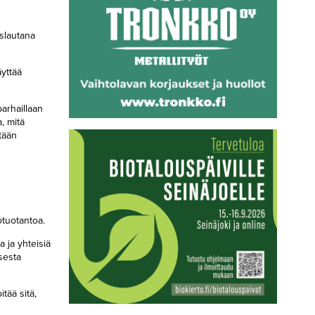
slautana
äyttää
arhaillaan
, mitä
tään
otuotantoa.
 ja yhteisiä
sesta
tää sitä,