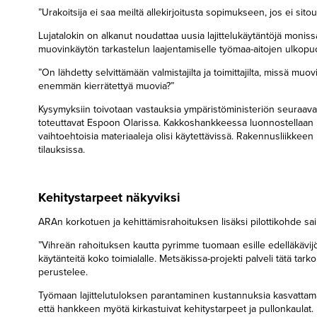
”Urakoitsija ei saa meiltä allekirjoitusta sopimukseen, jos ei si
Lujatalokin on alkanut noudattaa uusia lajittelukäytäntöjä mon
muovin­käytön tarkastelun laajentamiselle työmaa-aitojen ulkopuo
”On lähdetty selvittämään valmistajilta ja toimittajilta, missä muov
enemmän kierrätettyä muovia?”
Kysymyksiin toivotaan vastauksia ympäristöministeriön seuraaval
toteuttavat Espoon Olarissa. Kakkoshankkeessa luonnostellaan ra
vaihtoehtoisia materiaaleja olisi käytettävissä. Rakennusliikkeen
tilauksissa.
Kehitystarpeet näkyviksi
ARAn korkotuen ja kehittämisrahoituksen lisäksi pilottikohde sai K
”Vihreän rahoituksen kautta pyrimme tuomaan esille edelläkävijöit
käytänteitä koko toimialalle. Metsäkissa-projekti palveli tätä tark
perustelee.
Työmaan lajittelutuloksen parantaminen kustannuksia kasvattamat
että hankkeen myötä kirkastuivat kehitystarpeet ja pullonkaulat.