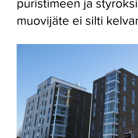
puristimeen ja styroksi
▼
KIRJAUTUMINEN
muovijäte ei silti kelv
▼
ARKISTO
▼
TILAUSASIAT
MEDIATIEDOT
▼
TIETOA
LEHDESTÄ
TAPAHTUMAT
▼
YHTEYSTIEDOT