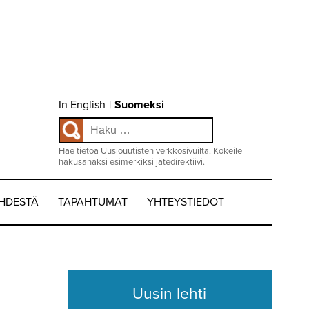
Choose
In English
|
Suomeksi
language
Haku:
/
Valitse
kieli:
Hae tietoa Uusiouutisten verkkosivuilta. Kokeile
hakusanaksi esimerkiksi jätedirektiivi.
EHDESTÄ
TAPAHTUMAT
YHTEYSTIEDOT
Uusin lehti