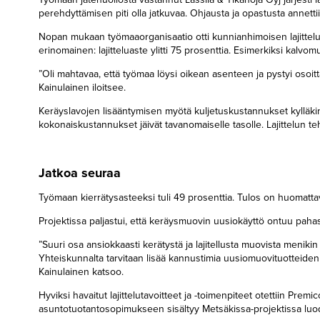
perehdyttämisen piti olla jatkuvaa. Ohjausta ja opastusta annettiin
Nopan mukaan työmaaorganisaatio otti kunnianhimoisen lajittelut
erinomainen: lajitteluaste ylitti 75 prosenttia. Esimerkiksi kalvom
”Oli mahtavaa, että työmaa löysi oikean asenteen ja pystyi osoi
Kainulainen iloitsee.
Keräyslavojen lisääntymisen myötä kuljetuskustannukset kylläkin 
kokonaiskustannukset jäivät tavanomaiselle tasolle. Lajittelun te
Jatkoa seuraa
Työmaan kierrätysasteeksi tuli 49 prosenttia. Tulos on huomatta
Projektissa paljastui, että keräysmuovin uusiokäyttö ontuu pahas
”Suuri osa ansiokkaasti kerätystä ja lajitellusta muovista menikin
Yhteiskunnalta tarvitaan lisää kannustimia uusiomuovituotteiden 
Kainulainen katsoo.
Hyviksi havaitut lajittelutavoitteet ja -toimenpiteet otettiin Pr
asuntotuotantosopimukseen sisältyy Metsäkissa-projektissa lu