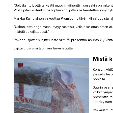
”Selväksi tuli, että tärkeätä muovin vähentämisessäkin on rake
Välillä pitää kuitenkin osaoptimoida, jotta saa herätettyä kysymyk
Markku Kainulainen vakuuttaa Premicon pitävän kiinni uusista la
”Uskon, että ongelmaan löytyy ratkaisu, vaikka se ottaa oman 
määrää sekajätteessä.”
Rakennusjätteen lajitteluaste ylitti 75 prosenttia Asunto Oy Van
Lajittelu paransi työmaan turvallisuutta.
Mistä k
Konsulttiyht
yleisellä ta
pohjalta.
Suurin osa r
vaikka ympär
prosenttia r
kierrätyksen 
Pakkausmuovi