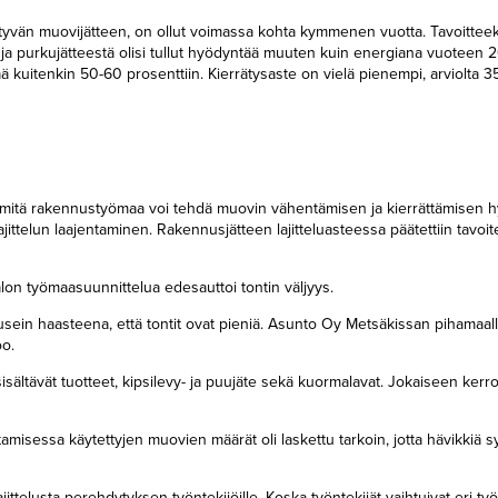
vän muovijätteen, on ollut voimassa kohta kymmenen vuotta. Tavoitteeksi
- ja purkujätteestä olisi tullut hyödyntää muuten kuin energiana vuoteen 
ä kuitenkin 50-60 prosenttiin. Kierrätysaste on vielä pienempi, arviolta 3
a: mitä rakennustyömaa voi tehdä muovin vähentämisen ja kierrättämisen h
jittelun laajentaminen. Rakennusjätteen lajitteluasteessa päätettiin tavoite
n työmaasuunnittelua edesauttoi tontin väljyys.
ein haasteena, että tontit ovat pieniä. Asunto Oy Metsäkissan pihamaa
oo.
sisältävät tuotteet, kipsilevy- ja puujäte sekä kuormalavat. Jokaiseen ker
misessa käytettyjen muovien määrät oli laskettu tarkoin, jotta hävikkiä sy
jittelusta perehdytyksen työntekijöille. Koska työntekijät vaihtuivat eri ty