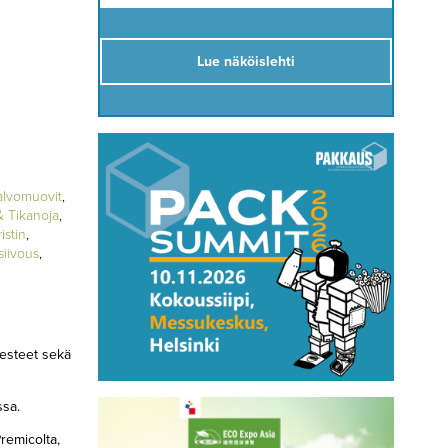
Lue näköislehti
alvomuovit
,
& Tikanoja
,
istin
,
siivous
,
 esteet sekä
ssa.
remicolta,