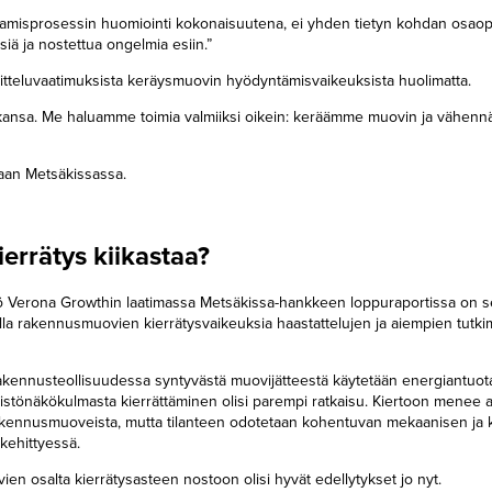
ntamisprosessin huomiointi kokonaisuutena, ei yhden tietyn kohdan osaopt
siä ja nostettua ongelmia esiin.”
jitteluvaatimuksista keräysmuovin hyödyntämisvaikeuksista huolimatta.
aikansa. Me haluamme toimia valmiiksi oikein: keräämme muovin ja vähe
taan Metsäkissassa.
ierrätys kiikastaa?
iö Verona Growthin laatimassa Metsäkissa-hankkeen loppuraportissa on se
solla rakennusmuovien kierrätysvaikeuksia haastattelujen ja aiempien tutk
akennusteollisuudessa syntyvästä muovijätteestä käytetään energiantuot
istönäkökulmasta kierrättäminen olisi parempi ratkaisu. Kiertoon menee a
akennusmuoveista, mutta tilanteen odotetaan kohentuvan mekaanisen ja k
kehittyessä.
en osalta kierrätysasteen nostoon olisi hyvät edellytykset jo nyt.