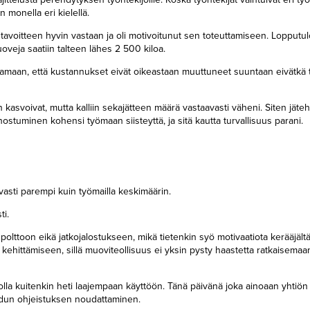
 monella eri kielellä.
avoitteen hyvin vastaan ja oli motivoitunut sen toteuttamiseen. Lopputulo
uoveja saatiin talteen lähes 2 500 kiloa.
ttamaan, että kustannukset eivät oikeastaan muuttuneet suuntaan eivätkä 
kasvoivat, mutta kalliin sekajätteen määrä vastaavasti väheni. Siten jäte
hostuminen kohensi työmaan siisteyttä, ja sitä kautta turvallisuus parani.
vasti parempi kuin työmailla keskimäärin.
ti.
 polttoon eikä jatkojalostukseen, mikä tietenkin syö motivaatiota kerääjältä
kehittämiseen, sillä muoviteollisuus ei yksin pysty haastetta ratkaisemaan
emicolla kuitenkin heti laajempaan käyttöön. Tänä päivänä joka ainoaan yhti
odun ohjeistuksen noudattaminen.