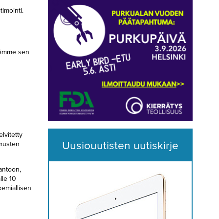
imointi.
nnämme sen
lvitetty
Uusiouutisten uutiskirje
imusten
antoon,
lle 10
emiallisen