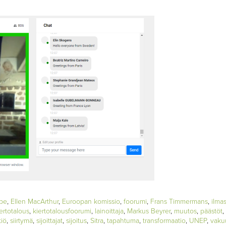
pe
,
Ellen MacArthur
,
Euroopan komissio
,
foorumi
,
Frans Timmermans
,
ilmas
ertotalous
,
kiertotalousfoorumi
,
lainoittaja
,
Markus Beyrer
,
muutos
,
päästöt
,
tiö
,
siirtymä
,
sijoittajat
,
sijoitus
,
Sitra
,
tapahtuma
,
transformaatio
,
UNEP
,
vaku