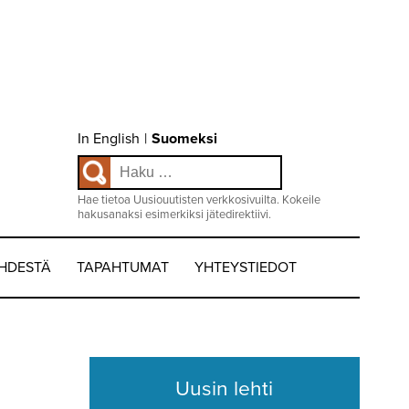
Choose
In English
|
Suomeksi
language
Haku:
/
Valitse
kieli:
Hae tietoa Uusiouutisten verkkosivuilta. Kokeile
hakusanaksi esimerkiksi jätedirektiivi.
EHDESTÄ
TAPAHTUMAT
YHTEYSTIEDOT
Uusin lehti