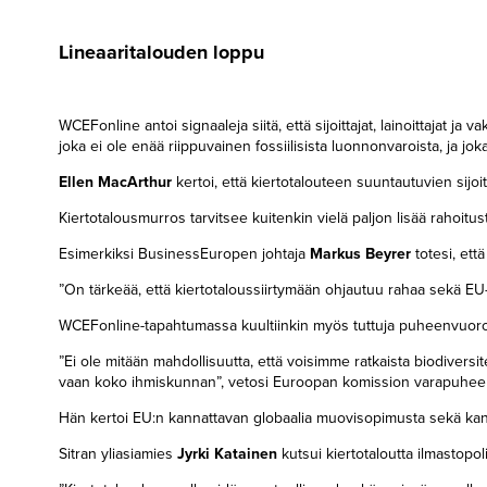
Lineaaritalouden loppu
WCEFonline antoi signaaleja siitä, että sijoittajat, lainoittajat
joka ei ole enää riippuvainen fossiilisista luonnonvaroista, ja j
Ellen MacArthur
kertoi, että kiertotalouteen suuntautuvien sij
Kiertotalousmurros tarvitsee kuitenkin vielä paljon lisää rahoitust
Esimerkiksi BusinessEuropen johtaja
Markus Beyrer
totesi, ett
”On tärkeää, että kiertotaloussiirtymään ohjautuu rahaa sekä EU-t
WCEFonline-tapahtumassa kuultiinkin myös tuttuja puheenvuoroja 
”Ei ole mitään mahdollisuutta, että voisimme ratkaista biodiversite
vaan koko ihmiskunnan”, vetosi Euroopan komission varapuhee
Hän kertoi EU:n kannattavan globaalia muovisopimusta sekä kans
Sitran yliasiamies
Jyrki Katainen
kutsui kiertotaloutta ilmastopoli