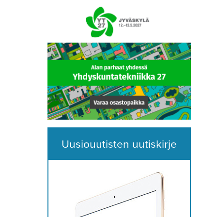
Uusiouutisten uutiskirje