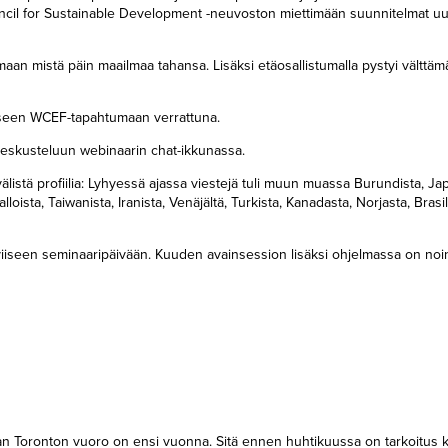
cil for Sustainable Development -neuvoston miettimään suunnitelmat uus
aan mistä päin maailmaa tahansa. Lisäksi etäosallistumalla pystyi välttä
liseen WCEF-tapahtumaan verrattuna.
a keskusteluun webinaarin chat-ikkunassa.
listä profiilia: Lyhyessä ajassa viestejä tuli muun muassa Burundista, Jap
oista, Taiwanista, Iranista, Venäjältä, Turkista, Kanadasta, Norjasta, Brasil
viiseen seminaaripäivään. Kuuden avainsession lisäksi ohjelmassa on noi
nadan Toronton vuoro on ensi vuonna. Sitä ennen huhtikuussa on tarkoitus