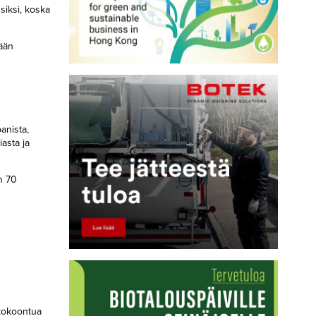
iksi, koska
mään
anista,
iasta ja
n 70
 kokoontua