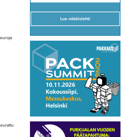
Lue näköislehti
 euroja
seurattu