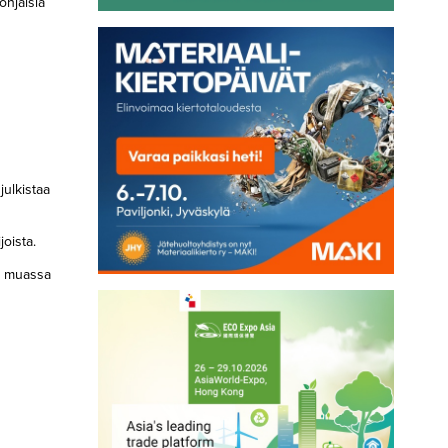
ohjaisia
julkistaa
joista.
un muassa