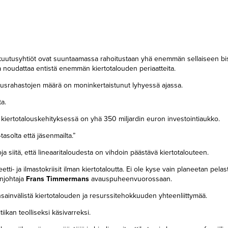
 ja vakuutusyhtiöt ovat suuntaamassa rahoitustaan yhä enemmän sellaiseen 
oka noudattaa entistä enemmän kiertotalouden periaatteita.
oitusrahastojen määrä on moninkertaistunut lyhyessä ajassa.
a.
ä kiertotalouskehityksessä on yhä 350 miljardin euron investointiaukko.
asolta että jäsenmailta.”
siitä, että lineaaritaloudesta on vihdoin päästävä kiertotalouteen.
etti- ja ilmastokriisit ilman kiertotaloutta. Ei ole kyse vain planeetan pela
njohtaja
Frans Timmermans
avauspuheenvuorossaan.
ainvälistä kiertotalouden ja resurssitehokkuuden yhteenliittymää.
tiikan teolliseksi käsivarreksi.