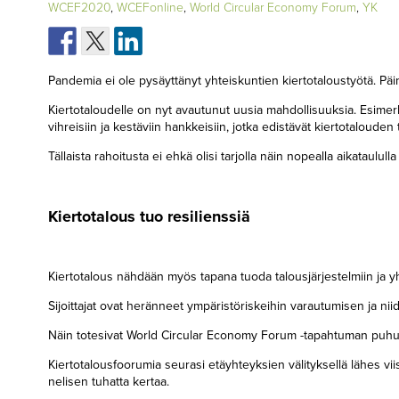
WCEF2020
,
WCEFonline
,
World Circular Economy Forum
,
YK
Pandemia ei ole pysäyttänyt yhteiskuntien kiertotaloustyötä. Päi
Kiertotaloudelle on nyt avautunut uusia mahdollisuuksia. Esimer
vihreisiin ja kestäviin hankkeisiin, jotka edistävät kiertotalouden
Tällaista rahoitusta ei ehkä olisi tarjolla näin nopealla aikataulul
Kiertotalous tuo resilienssiä
Kiertotalous nähdään myös tapana tuoda talousjärjestelmiin ja yht
Sijoittajat ovat heränneet ympäristöriskeihin varautumisen ja ni
Näin totesivat World Circular Economy Forum -tapahtuman puhu
Kiertotalousfoorumia seurasi etäyhteyksien välityksellä lähes vi
nelisen tuhatta kertaa.