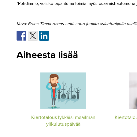
”Pohdimme, voisiko tapahtuma toimia myös osaamishautomona ja m
Kuva: Frans Timmermans sekä suuri joukko asiantuntijoita osall
Aiheesta lisää
Kiertotalous lykkäisi maailman
Kiertotalo
ylikulutuspäivää