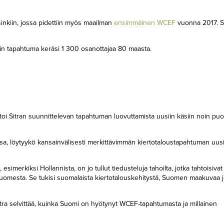
nkiin, jossa pidettiin myös maailman
ensimmäinen WCEF
vuonna 2017. Si
in tapahtuma keräsi 1 300 osanottajaa 80 maasta.
oi Sitran suunnittelevan tapahtuman luovuttamista uusiin käsiin noin puo
ssa, löytyykö kansainvälisesti merkittävimmän kiertotaloustapahtuman uusi
imerkiksi Hollannista, on jo tullut tiedusteluja tahoilta, jotka tahtoisivat
ä Suomesta. Se tukisi suomalaista kiertotalouskehitystä, Suomen maakuvaa j
itra selvittää, kuinka Suomi on hyötynyt WCEF-tapahtumasta ja millainen