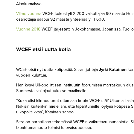
Alankomaissa.
Viime vuonna
WCEF kokosi yli 2 200 vaikuttajaa 90 maasta Helsi
osanottajia saapui 92 maasta yhteensä yli 1 600.
Vuonna 2018
WCEF järjestettiin Jokohamassa, Japanissa. Tuollo
WCEF etsii uutta kotia
WCEF etsii nyt uutta kotipesää. Sitran johtaja
Jyrki Katainen
kert
vuoden kuluttua.
Hän kysyi Ulkopoliittisen instituutin foorumissa marraskuun alu
Suomesta, vai ajautuuko se maailmalle.
”Kuka olisi kiinnostunut ottamaan kopin WCEF:stä? Ulkomailtakin, es
Näkisin kuitenkin mielelläni, että tapahtumalle löytyisi kotipes
ulkopolitiikkaa”, Katainen sanoo.
Sitra on parhaillaan tekemässä WCEF:n vaikuttavuusarviointia. S
tapahtumamuoto toimisi tulevaisuudessa.