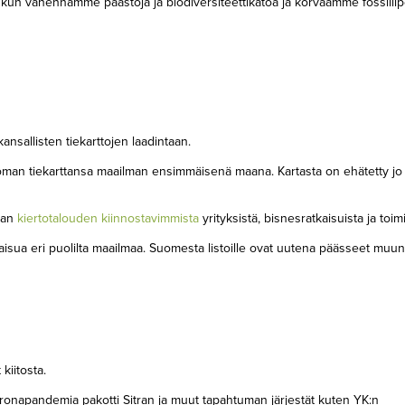
kun vähennämme päästöjä ja biodiversiteettikatoa ja korvaamme fossiilip
ansallisten tiekarttojen laadintaan.
 oman tiekarttansa maailman ensimmäisenä maana. Kartasta on ehätetty jo 
stan
kiertotalouden kiinnostavimmista
yrityksistä, bisnesratkaisuista ja toimi
atkaisua eri puolilta maailmaa. Suomesta listoille ovat uutena päässeet mu
kiitosta.
oronapandemia pakotti Sitran ja muut tapahtuman järjestät kuten YK:n