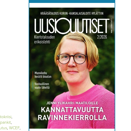
tokriisi
,
pankit
,
utus
,
WCEF
,