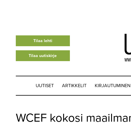
Tilaa lehti
Tilaa uutiskirje
UUTISET
ARTIKKELIT
KIRJAUTUMINEN
UUTISET
WCEF kokosi maailman
▼
ARTIKKELIT