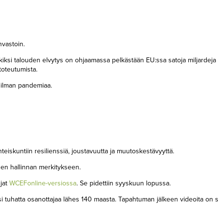
nvastoin.
kiksi talouden elvytys on ohjaamassa pelkästään EU:ssa satoja miljardeja
 toteutumista.
la ilman pandemiaa.
eiskuntiin resilienssiä, joustavuutta ja muutoskestävyyttä.
iden hallinnan merkitykseen.
jat
WCEFonline-versiossa
. Se pidettiin syyskuun lopussa.
isi tuhatta osanottajaa lähes 140 maasta. Tapahtuman jälkeen videoita on 