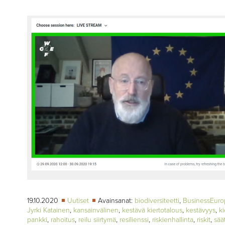
▼
KIRJAUTUMINEN
▼
ARKISTO
▼
TILAUSASIAT
MEDIATIEDOT
▼
TIETOA
LEHDESTÄ
TAPAHTUMAT
▼
YHTEYSTIEDOT
19.10.2020
Uutiset
Avainsanat:
biodiversiteetti
,
BusinessEuro
Jyrki Katainen
,
kansainvälinen
,
kestävä kiertotalous
,
kestävyys
,
ki
pankki
,
rahoitus
,
reilu siirtymä
,
resilienssi
,
riskienhallinta
,
riskit
,
sää