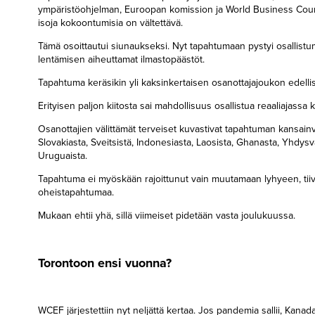
ympäristöohjelman, Euroopan komission ja World Business Coun
isoja kokoontumisia on vältettävä.
Tämä osoittautui siunaukseksi. Nyt tapahtumaan pystyi osallistum
lentämisen aiheuttamat ilmastopäästöt.
Tapahtuma keräsikin yli kaksinkertaisen osanottajajoukon edel
Erityisen paljon kiitosta sai mahdollisuus osallistua reaaliajass
Osanottajien välittämät terveiset kuvastivat tapahtuman kansainvä
Slovakiasta, Sveitsistä, Indonesiasta, Laosista, Ghanasta, Yhdysvall
Uruguaista.
Tapahtuma ei myöskään rajoittunut vain muutamaan lyhyeen, tii
oheistapahtumaa.
Mukaan ehtii yhä, sillä viimeiset pidetään vasta joulukuussa.
Torontoon ensi vuonna?
WCEF järjestettiin nyt neljättä kertaa. Jos pandemia sallii, Ka