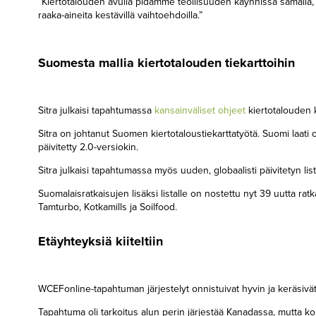
”Kiertotalouden avulla pidämme teollisuuden käynnissä samalla, 
raaka-aineita kestävillä vaihtoehdoilla.”
Suomesta mallia kiertotalouden tiekarttoihin
Sitra julkaisi tapahtumassa
kansainväliset ohjeet
kiertotalouden k
Sitra on johtanut Suomen kiertotaloustiekarttatyötä. Suomi laati
päivitetty 2.0-versiokin.
Sitra julkaisi tapahtumassa myös uuden, globaalisti päivitetyn li
Suomalaisratkaisujen lisäksi listalle on nostettu nyt 39 uutta r
Tamturbo, Kotkamills ja Soilfood.
Etäyhteyksiä kiiteltiin
WCEFonline-tapahtuman järjestelyt onnistuivat hyvin ja keräsivät 
Tapahtuma oli tarkoitus alun perin järjestää Kanadassa, mutta k