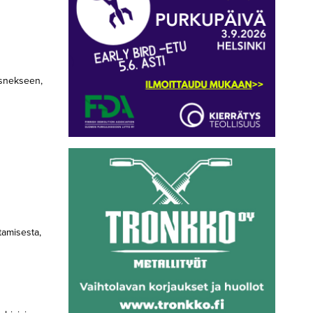
bisnekseen,
stamisesta,