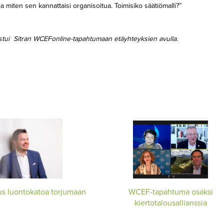
iten sen kannattaisi organisoitua. Toimisiko säätiömalli?”
istui Sitran WCEFonline-tapahtumaan etäyhteyksien avulla.
us luontokatoa torjumaan
WCEF-tapahtuma osaksi
kiertotalousallianssia