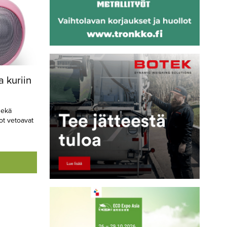
a kuriin
sekä
ot vetoavat