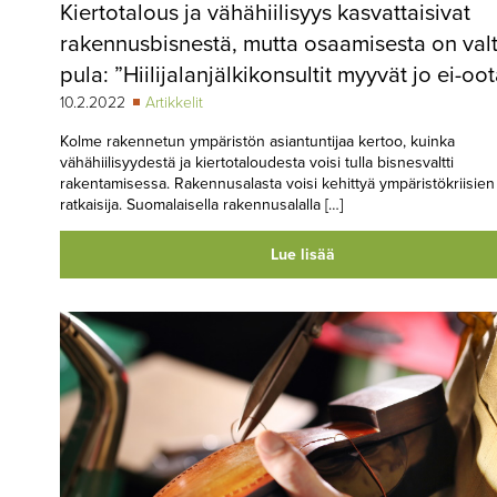
Kiertotalous ja vähähiilisyys kasvattaisivat
rakennusbisnestä, mutta osaamisesta on val
pula: ”Hiilijalanjälkikonsultit myyvät jo ei-oo
10.2.2022
Artikkelit
Kolme rakennetun ympäristön asiantuntijaa kertoo, kuinka
vähähiilisyydestä ja kiertotaloudesta voisi tulla bisnesvaltti
rakentamisessa. Rakennusalasta voisi kehittyä ympäristökriisien
ratkaisija. Suomalaisella rakennusalalla […]
Lue lisää