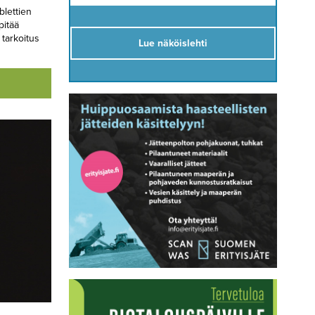
blettien
pitää
 tarkoitus
Lue näköislehti