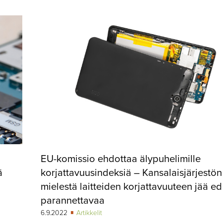
EU-komissio ehdottaa älypuhelimille
ä
korjattavuusindeksiä – Kansalaisjärjestön
mielestä laitteiden korjattavuuteen jää e
parannettavaa
6.9.2022
Artikkelit