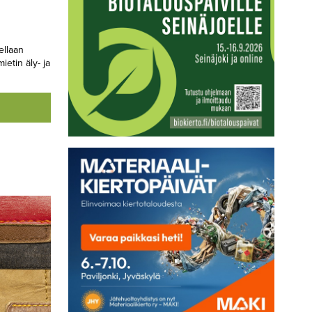
ellaan
etin äly- ja