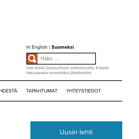
Choose
In English
|
Suomeksi
language
Haku:
/
Valitse
kieli:
Hae tietoa Uusiouutisten verkkosivuilta. Kokeile
hakusanaksi esimerkiksi jätedirektiivi.
EHDESTÄ
TAPAHTUMAT
YHTEYSTIEDOT
Uusin lehti