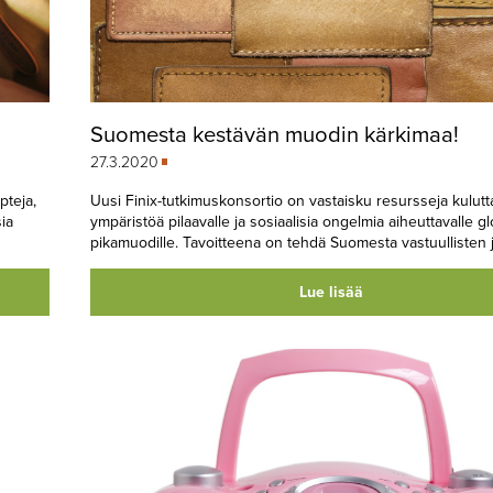
Suomesta kestävän muodin kärkimaa!
27.3.2020
pteja,
Uusi Finix-tutkimuskonsortio on vastaisku resursseja kulutta
ia
ympäristöä pilaavalle ja sosiaalisia ongelmia aiheuttavalle glo
pikamuodille. Tavoitteena on tehdä Suomesta vastuullisten j
Lue lisää