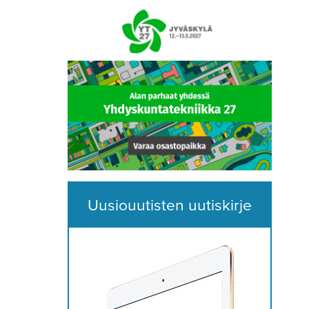
Uusiouutisten uutiskirje