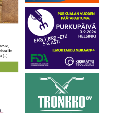
valle,
baalille
a […]