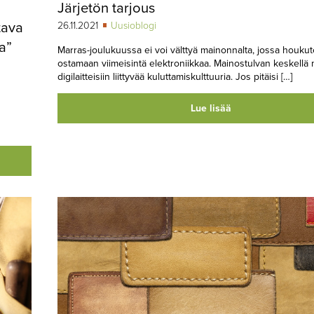
Järjetön tarjous
tava
26.11.2021
Uusioblogi
ta”
Marras-joulukuussa ei voi välttyä mainonnalta, jossa houkut
ostamaan viimeisintä elektroniikkaa. Mainostulvan keskellä mi
digilaitteisiin liittyvää kuluttamiskulttuuria. Jos pitäisi […]
Lue lisää