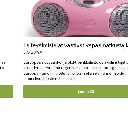
Laitevalmistajat vaativat vapaamatkustaji
30.7.2019
taa
Eurooppalaiset sähkö- ja elektroniikkalaitteiden valmistajat 
iin
laitteiden jätehuoltoa organisoivat tuottajavastuuorganisaati
Euroopan unioniin, jotta tämä loisi sellaisen harmonisoidun
ekomaksujärjestelmän, joka […]
Lue lisää