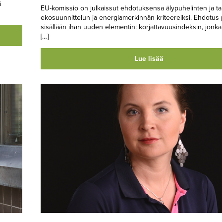
ä
EU-komissio on julkaissut ehdotuksensa älypuhelinten ja ta
ekosuunnittelun ja energiamerkinnän kriteereiksi. Ehdotus 
sisällään ihan uuden elementin: korjattavuusindeksin, jonka
[…]
Lue lisää