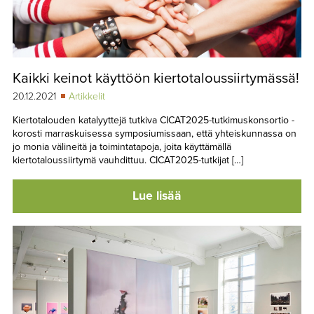
Kaikki keinot käyttöön kiertotaloussiirtymässä!
20.12.2021
Artikkelit
Kiertotalouden ­katalyyttejä ­tutkiva CICAT2025-tutkimus­konsortio ­
korosti ­marraskuisessa symposiumis­saan, että yhteiskunnassa on
jo monia välineitä ja ­toimintatapoja, joita käyttämällä
kiertotaloussiirtymä vauhdittuu. CICAT2025-tutkijat […]
Lue lisää