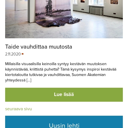
Taide vauhdittaa muutosta
2.11.2020
Millaisilla visuaalisilla keinoilla syntyy kestävän muutoksen
käynnistävää, kriittistä puhetta? Tämä kysymys inspiroi kestävää
kiertotaloutta tutkivaa ja vauhdittavaa, Suomen Akatemian
yhteydessä […]
Lue lisää
seuraava sivu
Uusin lehti