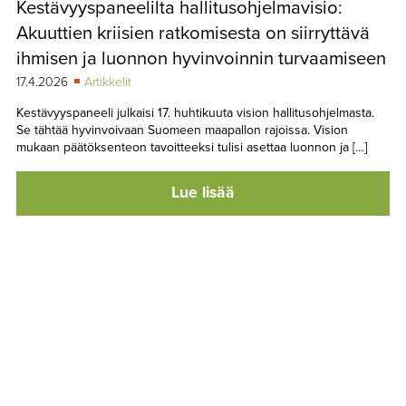
Kestävyyspaneelilta hallitusohjelmavisio:
TAPAHTUMAT
Akuuttien kriisien ratkomisesta on siirryttävä
▼
YHTEYSTIEDOT
ihmisen ja luonnon hyvinvoinnin turvaamiseen
17.4.2026
Artikkelit
Kestävyyspaneeli julkaisi 17. huhtikuuta vision hallitusohjelmasta.
Se tähtää hyvinvoivaan Suomeen maapallon rajoissa. Vision
mukaan päätöksenteon tavoitteeksi tulisi asettaa luonnon ja […]
Lue lisää