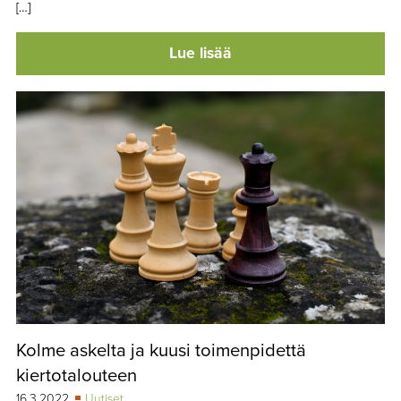
[…]
Lue lisää
Kolme askelta ja kuusi toimenpidettä
kiertotalouteen
16.3.2022
Uutiset