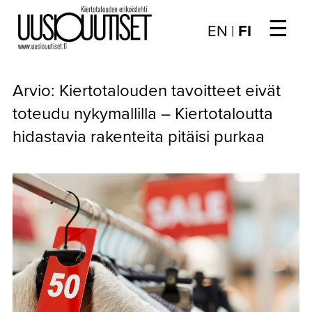
☰
Choose
EN
|
FI
language
/
UUTISET
Valitse
Arvio: Kiertotalouden tavoitteet eivät
kieli:
▼
ARTIKKELIT
toteudu nykymallilla – Kiertotaloutta
hidastavia rakenteita pitäisi purkaa
▼
KIRJAUTUMINEN
▼
ARKISTO
▼
TILAUSASIAT
MEDIATIEDOT
▼
TIETOA
LEHDESTÄ