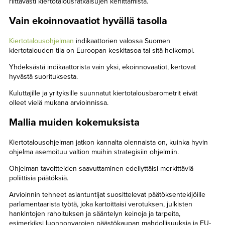
riittävästi kiertotalousratkaisujen kehittämistä.
Vain ekoinnovaatiot hyvällä tasolla
Kiertotalousohjelman
indikaattorien valossa Suomen
kiertotalouden tila on Euroopan keskitasoa tai sitä heikompi.
Yhdeksästä indikaattorista vain yksi, ekoinnovaatiot, kertovat
hyvästä suorituksesta.
Kuluttajille ja yrityksille suunnatut kiertotalousbarometrit eivät
olleet vielä mukana arvioinnissa.
Mallia muiden kokemuksista
Kiertotalousohjelman jatkon kannalta olennaista on, kuinka hyvin
ohjelma asemoituu valtion muihin strategisiin ohjelmiin.
Ohjelman tavoitteiden saavuttaminen edellyttäisi merkittäviä
poliittisia päätöksiä.
Arvioinnin tehneet asiantuntijat suosittelevat päätöksentekijöille
parlamentaarista työtä, joka kartoittaisi verotuksen, julkisten
hankintojen rahoituksen ja sääntelyn keinoja ja tarpeita,
esimerkiksi luonnonvarojen päästökaupan mahdollisuuksia ja EU-