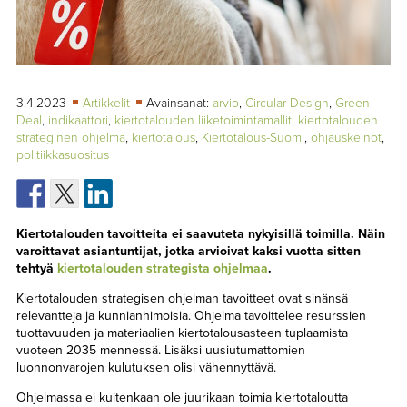
TAPAHTUMAT
▼
YHTEYSTIEDOT
3.4.2023
Artikkelit
Avainsanat:
arvio
,
Circular Design
,
Green
Deal
,
indikaattori
,
kiertotalouden liiketoimintamallit
,
kiertotalouden
strateginen ohjelma
,
kiertotalous
,
Kiertotalous-Suomi
,
ohjauskeinot
,
politiikkasuositus
Kiertotalouden tavoitteita ei saavuteta nykyisillä toimilla. Näin
varoittavat asiantuntijat, jotka arvioivat kaksi vuotta sitten
tehtyä
kiertotalouden strategista ohjelmaa
.
Kiertotalouden strategisen ohjelman tavoitteet ovat sinänsä
relevantteja ja kunnianhimoisia. Ohjelma tavoittelee resurssien
tuottavuuden ja materiaalien kiertotalousasteen tuplaamista
vuoteen 2035 mennessä. Lisäksi uusiutumattomien
luonnonvarojen kulutuksen olisi vähennyttävä.
Ohjelmassa ei kuitenkaan ole juurikaan toimia kiertotaloutta