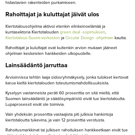
hidastavien rakenteiden purkamiseen.
Rahoittajat ja kuluttajat jäivät ulos
Kiertotalousohjelma aktivoi etenkin elinkeinoelämää ja
kuntasektoria Kiertotalouden
green deal -sopimuksen
,
Kiertotalous-Suomi-verkoston
ja
Circular Design -ohjelman
kautta.
Rahoittajat ja kuluttajat ovat kuitenkin arvion mukaan jääneet
ohjelman keskeisten hankkeiden ulkopuolelle.
Lainsäädäntö jarruttaa
Arvioinnissa tehtiin laaja sidosryhmäkysely, jonka tulokset kertovat
karua kieltä kiertotalouden toteutumismahdollisuuksista.
Kyselyyn vastanneista peräti 60 prosenttia on sitä mieltä, että
Suomen lainsäädäntö ja säädösympäristö eivät tue kiertotaloutta.
Lupaprosessit eivät ole toimivia.
Vain yhdeksän prosenttia vastaajista piti julkisia hankintoja
kiertotaloutta tukevina, ja vain 12 prosenttia verotusta.
Rahoitusmarkkinat tai julkisen rahoituksen hankkeetkaan eivät tue