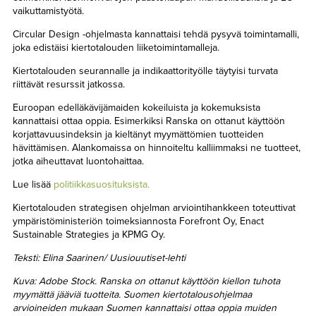
vaikuttamistyötä.
Circular Design -ohjelmasta kannattaisi tehdä pysyvä toimintamalli,
joka edistäisi kiertotalouden liiketoimintamalleja.
Kiertotalouden seurannalle ja indikaattorityölle täytyisi turvata
riittävät resurssit jatkossa.
Euroopan edelläkävijämaiden kokeiluista ja kokemuksista
kannattaisi ottaa oppia. Esimerkiksi Ranska on ottanut käyttöön
korjattavuusindeksin ja kieltänyt myymättömien tuotteiden
hävittämisen. Alankomaissa on hinnoiteltu kalliimmaksi ne tuotteet,
jotka aiheuttavat luontohaittaa.
Lue lisää
politiikkasuosituksista.
Kiertotalouden strategisen ohjelman arviointihankkeen toteuttivat
ympäristöministeriön toimeksiannosta Forefront Oy, Enact
Sustainable Strategies ja KPMG Oy.
Teksti: Elina Saarinen/ Uusiouutiset-lehti
Kuva: Adobe Stock.
Ranska on ottanut käyttöön kiellon tuhota
myymättä jääviä tuotteita. Suomen kiertotalousohjelmaa
arvioineiden mukaan Suomen kannattaisi ottaa oppia muiden