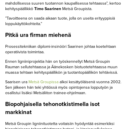
mahdollisessa suuren tuotannon kaupallisessa tehtaassa”, kertoo
kehityspäällikkö
Timo Saarinen
Metsä Groupista.
”Tavoitteena on saada aikaan tuote, jolla on useita erityyppisiä
loppukäyttökohteita.”
Pitkä ura firman miehenä
Prosessitekniikan diplomi-insinööri Saarinen johtaa koetehtaan
operatiivista toimintaa.
Ennen ligniiniprojektia hän on työskennellyt Metsä Groupin
Rauman sellutehtaassa ja Äänekosken biotuotetehtaassa muun
muassa tehtaan kehityspäällikön ja tuotantopäällikön tehtävissä.
Saarisen ura
Metsä Groupissa
alkoi kesätyöläisenä vuonna 2002.
Sen jälkeen hän teki yhtiössä myös opintojensa lopputyön ja
osallistui lisäksi Metsäliiton trainee-ohjelmaan.
Biopohjaisella tehonotkistimella isot
markkinat
Metsä Groupin ligniinituotetta voitaisiin hyödyntää esimerkiksi