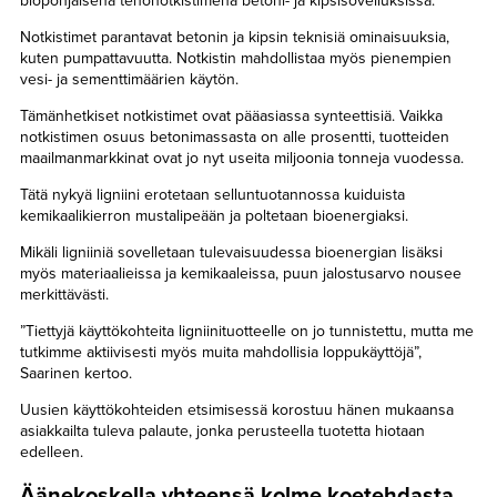
biopohjaisena tehonotkistimena betoni- ja kipsisovelluksissa.
Notkistimet parantavat betonin ja kipsin teknisiä ominaisuuksia,
kuten pumpattavuutta. Notkistin mahdollistaa myös pienempien
vesi- ja sementtimäärien käytön.
Tämänhetkiset notkistimet ovat pääasiassa synteettisiä. Vaikka
notkistimen osuus betonimassasta on alle prosentti, tuotteiden
maailmanmarkkinat ovat jo nyt useita miljoonia tonneja vuodessa.
Tätä nykyä ligniini erotetaan selluntuotannossa kuiduista
kemikaalikierron mustalipeään ja poltetaan bioenergiaksi.
Mikäli ligniiniä sovelletaan tulevaisuudessa bioenergian lisäksi
myös materiaalieissa ja kemikaaleissa, puun jalostusarvo nousee
merkittävästi.
”Tiettyjä käyttökohteita ligniinituotteelle on jo tunnistettu, mutta me
tutkimme aktiivisesti myös muita mahdollisia loppukäyttöjä”,
Saarinen kertoo.
Uusien käyttökohteiden etsimisessä korostuu hänen mukaansa
asiakkailta tuleva palaute, jonka perusteella tuotetta hiotaan
edelleen.
Äänekoskella yhteensä kolme koetehdasta