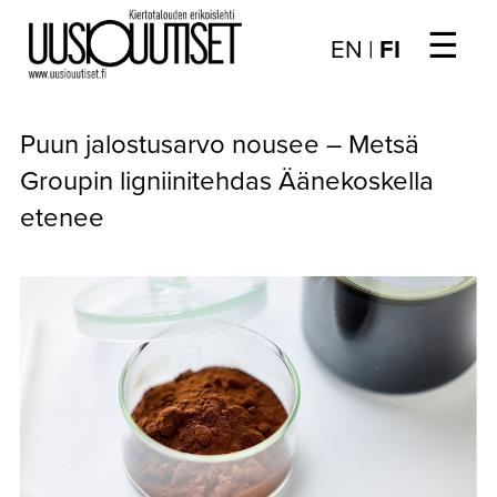
☰
Choose
EN
|
FI
language
/
UUTISET
Valitse
Puun jalostusarvo nousee – Metsä
kieli:
▼
ARTIKKELIT
Groupin ligniinitehdas Äänekoskella
etenee
▼
KIRJAUTUMINEN
▼
ARKISTO
▼
TILAUSASIAT
MEDIATIEDOT
▼
TIETOA
LEHDESTÄ