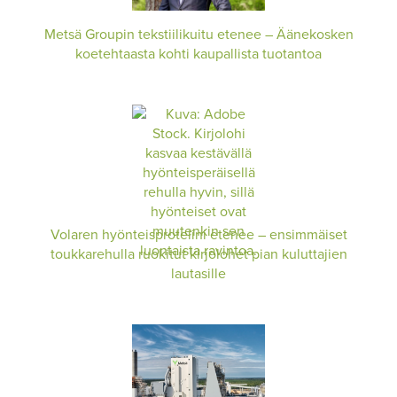
Metsä Groupin tekstiilikuitu etenee – Äänekosken
koetehtaasta kohti kaupallista tuotantoa
Volaren hyönteisproteiini etenee – ensimmäiset
toukkarehulla ruokitut kirjolohet pian kuluttajien
lautasille