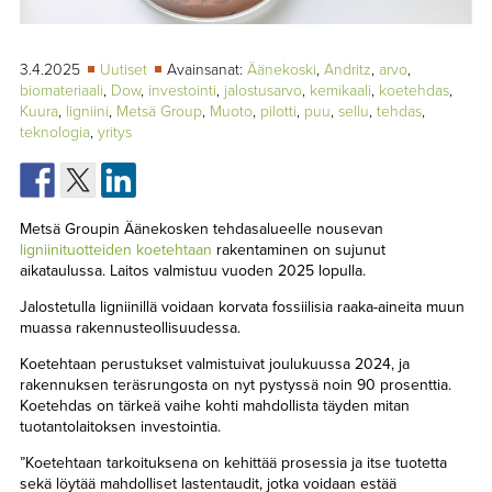
TAPAHTUMAT
▼
YHTEYSTIEDOT
3.4.2025
Uutiset
Avainsanat:
Äänekoski
,
Andritz
,
arvo
,
biomateriaali
,
Dow
,
investointi
,
jalostusarvo
,
kemikaali
,
koetehdas
,
Kuura
,
ligniini
,
Metsä Group
,
Muoto
,
pilotti
,
puu
,
sellu
,
tehdas
,
teknologia
,
yritys
Metsä Groupin Äänekosken tehdasalueelle nousevan
ligniinituotteiden koetehtaan
rakentaminen on sujunut
aikataulussa. Laitos valmistuu vuoden 2025 lopulla.
Jalostetulla ligniinillä voidaan korvata fossiilisia raaka-aineita muun
muassa rakennusteollisuudessa.
Koetehtaan perustukset valmistuivat joulukuussa 2024, ja
rakennuksen teräsrungosta on nyt pystyssä noin 90 prosenttia.
Koetehdas on tärkeä vaihe kohti mahdollista täyden mitan
tuotantolaitoksen investointia.
”Koetehtaan tarkoituksena on kehittää prosessia ja itse tuotetta
sekä löytää mahdolliset lastentaudit, jotka voidaan estää