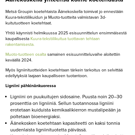
Metsä Groupin koetehtaista Äänekoskella toimivat jo ennestään
Kuura-tekstiilikuidun ja Muoto-tuotteita valmistavan 3d-
kuitutuotteen koetehtaat.
Yhtiö käynnisti helmikuussa 2025 esisuunnittelun ensimmäisestä
kaupallisesta
Kuura-tekstiilikuitua tuottavan tehtaan
rakentamisesta.
Muoto-tuotteen osalta
samainen esisuunnitteluvaihe aloitettiin
keväällä 2024.
Myös ligniinituotteiden koetehtaan tärkein tarkoitus on selvittää
edellytyksiä laajaan kaupalliseen tuotantoon.
Ligniini pähkinänkuoressa
Ligniini on puukuitujen sidosaine. Puusta noin 20–30
prosenttia on ligniiniä. Sellun tuotannossa ligniini
erotetaan kuiduista kemikaalikierron mustalipeään ja
poltetaan bioenergiaksi.
Äänekosken koetehtaan kapasiteetti on kaksi tonnia
uudenlaista ligniinituotetta päivässä.