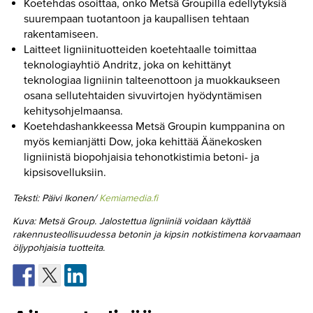
Koetehdas osoittaa, onko Metsä Groupilla edellytyksiä
suurempaan tuotantoon ja kaupallisen tehtaan
rakentamiseen.
Laitteet ligniinituotteiden koetehtaalle toimittaa
teknologiayhtiö Andritz, joka on kehittänyt
teknologiaa ligniinin talteenottoon ja muokkaukseen
osana sellutehtaiden sivuvirtojen hyödyntämisen
kehitysohjelmaansa.
Koetehdashankkeessa Metsä Groupin kumppanina on
myös kemianjätti Dow, joka kehittää Äänekosken
ligniinistä biopohjaisia tehonotkistimia betoni- ja
kipsisovelluksiin.
Teksti: Päivi Ikonen/
Kemiamedia.fi
Kuva: Metsä Group. Jalostettua ligniiniä voidaan käyttää
rakennusteollisuudessa betonin ja kipsin notkistimena korvaamaan
öljypohjaisia tuotteita.