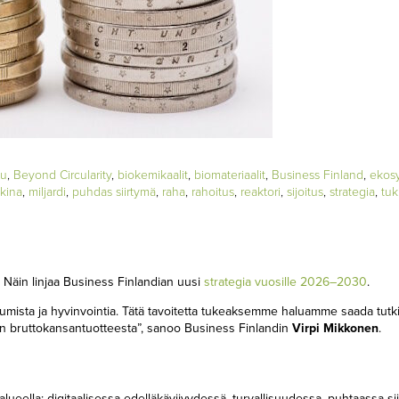
ju
,
Beyond Circularity
,
biokemikaalit
,
biomateriaalit
,
Business Finland
,
ekos
kina
,
miljardi
,
puhdas siirtymä
,
raha
,
rahoitus
,
reaktori
,
sijoitus
,
strategia
,
tuk
. Näin linjaa Business Finlandian uusi
strategia vuosille 2026–2030
.
umista ja hyvinvointia. Tätä tavoitetta tukeaksemme haluamme saada tutk
in bruttokansantuotteesta”, sanoo Business Finlandin
Virpi Mikkonen
.
lueella: digitaalisessa edelläkävijyydessä, turvallisuudessa, puhtaassa si