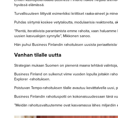
hyvässä elämässä.
Turvallisuuteen liittyvät esimerkiksi kriittiset raaka-aineet ja mi
Puhdas siirtymä koskee vetytaloutta, modulaarisia reaktoreita, a
”Pientä, iteratiivista parantamista emme rahoita, vaan haluamme
uusien kasvualojen synnylle”, Mikkonen sanoo.
Hän puhui Business Finlandin rahoituksen uusista periaatteista
Vanhan tilalle uutta
Strategian mukaan Suomen on pienenä maana tehtävä valintoja, jo
Business Finland on sulkenut viime vuoden lopulla joitakin rahoit
Explorer -rahoituksen.
Poistuvan Tempo-rahoituksen tilalle avautuu kevättalvella uusi, pi
Business Finlandin rahoituspotti on kokonaisuudessaan tänä v
”Meidän rahoitusvaltuutemme ovat kasvamassa lähes miljardii