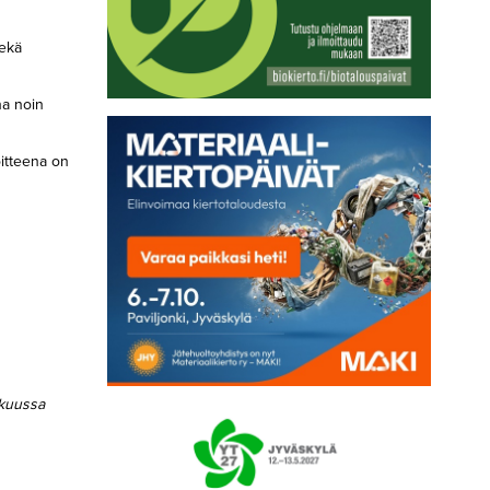
sekä
na noin
oitteena on
ikuussa