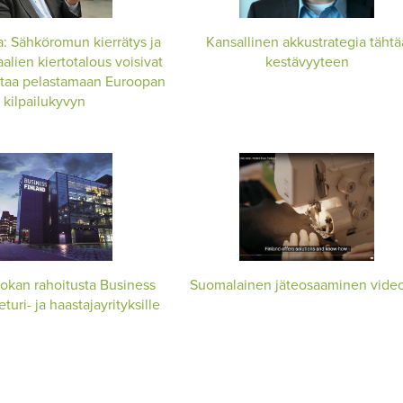
: Sähköromun kierrätys ja
Kansallinen akkustrategia tähtä
alien kiertotalous voisivat
kestävyyteen
ttaa pelastamaan Euroopan
kilpailukyvyn
okan rahoitusta Business
Suomalainen jäteosaaminen video
turi- ja haastajayrityksille