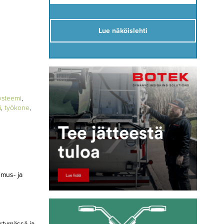
Lue näköislehti
ysteemi
,
i
,
työkone
,
imus- ja
irtymässä ja