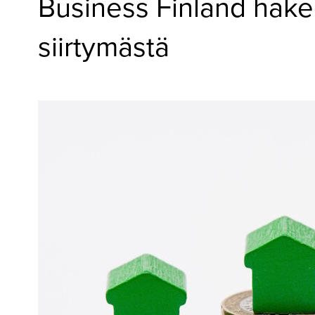
Business Finland hake
▼
KIRJAUTUMINEN
siirtymästä
▼
ARKISTO
▼
TILAUSASIAT
MEDIATIEDOT
▼
TIETOA
LEHDESTÄ
TAPAHTUMAT
▼
YHTEYSTIEDOT