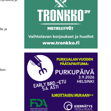
le ja
tion