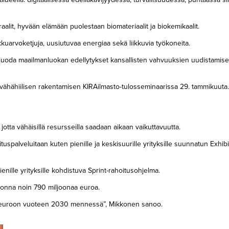
neraalit, hyvään elämään puolestaan biomateriaalit ja biokemikaalit.
kkuarvoketjuja, uusiutuvaa energiaa sekä liikkuvia työkoneita.
 luoda maailmanluokan edellytykset kansallisten vahvuuksien uudistamisel
 vähähiilisen rakentamisen KIRAilmasto-tulosseminaarissa 29. tammikuuta.
tta vähäisillä resursseilla saadaan aikaan vaikuttavuutta.
uspalveluitaan kuten pienille ja keskisuurille yrityksille suunnatun Exhibi
enille yrityksille kohdistuva Sprint-rahoitusohjelma.
uonna noin 790 miljoonaa euroa.
n euroon vuoteen 2030 mennessä”, Mikkonen sanoo.