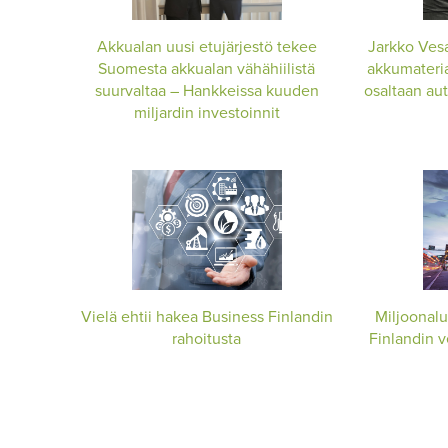
Akkualan uusi etujärjestö tekee
Jarkko Vesa
Suomesta akkualan vähähiilistä
akkumateria
suurvaltaa – Hankkeissa kuuden
osaltaan au
miljardin investoinnit
Vielä ehtii hakea Business Finlandin
Miljoonalu
rahoitusta
Finlandin ve