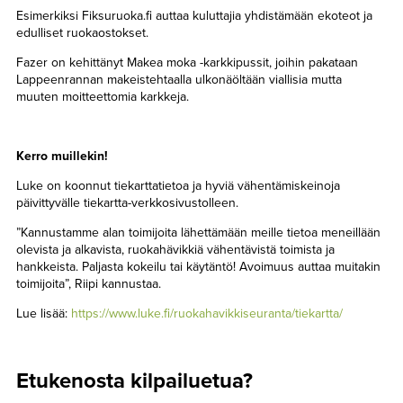
Esimerkiksi Fiksuruoka.fi auttaa kuluttajia yhdistämään ekoteot ja
edulliset ruokaostokset.
Fazer on kehittänyt Makea moka -karkkipussit, joihin pakataan
Lappeenrannan makeistehtaalla ulkonäöltään viallisia mutta
muuten moitteettomia karkkeja.
Kerro muillekin!
Luke on koonnut tiekarttatietoa ja hyviä vähentämiskeinoja
päivittyvälle tiekartta-verkkosivustolleen.
”Kannustamme alan toimijoita lähettämään meille tietoa meneillään
olevista ja alkavista, ruokahävikkiä vähentävistä toimista ja
hankkeista. Paljasta kokeilu tai käytäntö! Avoimuus auttaa muitakin
toimijoita”, Riipi kannustaa.
Lue lisää:
https://www.luke.fi/ruokahavikkiseuranta/tiekartta/
Etukenosta kilpailuetua?