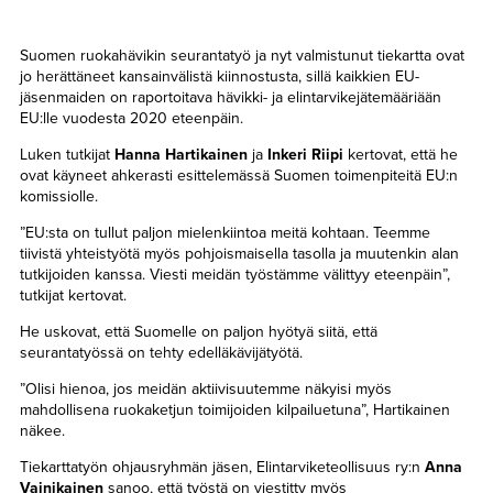
Suomen ruokahävikin seurantatyö ja nyt valmistunut tiekartta ovat
jo herättäneet kansainvälistä kiinnostusta, sillä kaikkien EU-
jäsenmaiden on raportoitava hävikki- ja elintarvikejätemääriään
EU:lle vuodesta 2020 eteenpäin.
Luken tutkijat
Hanna Hartikainen
ja
Inkeri Riipi
kertovat, että he
ovat käyneet ahkerasti esittelemässä Suomen toimenpiteitä EU:n
komissiolle.
”EU:sta on tullut paljon mielenkiintoa meitä kohtaan. Teemme
tiivistä yhteistyötä myös pohjoismaisella tasolla ja muutenkin alan
tutkijoiden kanssa. Viesti meidän työstämme välittyy eteenpäin”,
tutkijat kertovat.
He uskovat, että Suomelle on paljon hyötyä siitä, että
seurantatyössä on tehty edelläkävijätyötä.
”Olisi hienoa, jos meidän aktiivisuutemme näkyisi myös
mahdollisena ruokaketjun toimijoiden kilpailuetuna”, Hartikainen
näkee.
Tiekarttatyön ohjausryhmän jäsen, Elintarviketeollisuus ry:n
Anna
Vainikainen
sanoo, että työstä on viestitty myös