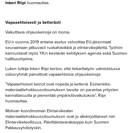
Inkeri Riipi
huomauttaa.
Vapaaehtoisesti ja ketterästi
Vaikuttavia ohjauskeinoja on monia.
EU:n vuonna 2019 antama asetus velvoittaa EU-jäsenmaat
seuraamaan jatkuvasti ruokahävikkiä ja elintarvikejätettä. Työhön
kannustavat myös YK:n kestävän kehityksen agenda sekä Suomen
hallitusohjelma.
Luken tutkija Inkeri Riipi kertoo, että tiekarttatyön valmistelussa
sidosryhmät painottivat vapaaehtoisia ohjauskeinoja:
”Vapaaehtoiset keinot ovat nopeita ja ketteriä. Esimerkiksi
materiaalitehokkuussitoumuksen tavoite on parantaa yritysten
kannattavuutta ja pienentää ympäristövaikutuksia”, Riipi
huomauttaa.
Motivan koordinoiman Elintarvikealan
materiaalitehokkuussitoumuksen ovat jo allekirjoittaneet niin
Elintarviketeollisuus, Päivittäistavarakauppa kuin Suomen
Pakkausyhdistyskin.