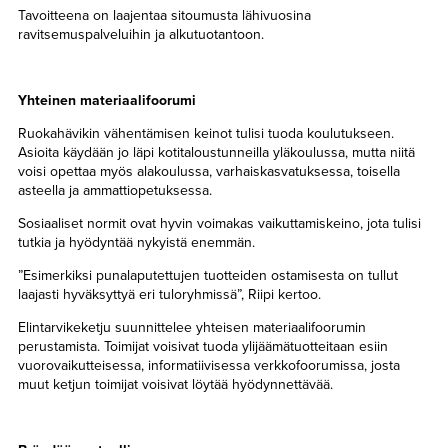
Tavoitteena on laajentaa sitoumusta lähivuosina
ravitsemuspalveluihin ja alkutuotantoon.
Yhteinen materiaalifoorumi
Ruokahävikin vähentämisen keinot tulisi tuoda koulutukseen.
Asioita käydään jo läpi kotitaloustunneilla yläkoulussa, mutta niitä
voisi opettaa myös alakoulussa, varhaiskasvatuksessa, toisella
asteella ja ammattiopetuksessa.
Sosiaaliset normit ovat hyvin voimakas vaikuttamiskeino, jota tulisi
tutkia ja hyödyntää nykyistä enemmän.
”Esimerkiksi punalaputettujen tuotteiden ostamisesta on tullut
laajasti hyväksyttyä eri tuloryhmissä”, Riipi kertoo.
Elintarvikeketju suunnittelee yhteisen materiaalifoorumin
perustamista. Toimijat voisivat tuoda ylijäämätuotteitaan esiin
vuorovaikutteisessa, informatiivisessa verkkofoorumissa, josta
muut ketjun toimijat voisivat löytää hyödynnettävää.