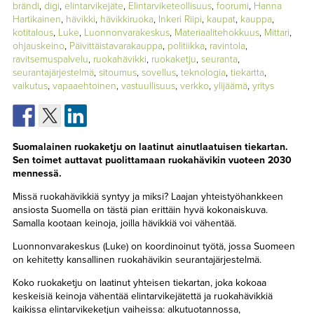
brändi
,
digi
,
elintarvikejäte
,
Elintarviketeollisuus
,
foorumi
,
Hanna
TAPAHTUMAT
Hartikainen
,
hävikki
,
hävikkiruoka
,
Inkeri Riipi
,
kaupat
,
kauppa
,
kotitalous
,
Luke
,
Luonnonvarakeskus
,
Materiaalitehokkuus
,
Mittari
,
▼
YHTEYSTIEDOT
ohjauskeino
,
Päivittäistavarakauppa
,
politiikka
,
ravintola
,
ravitsemuspalvelu
,
ruokahävikki
,
ruokaketju
,
seuranta
,
seurantajärjestelmä
,
sitoumus
,
sovellus
,
teknologia
,
tiekartta
,
vaikutus
,
vapaaehtoinen
,
vastuullisuus
,
verkko
,
ylijäämä
,
yritys
Suomalainen ruokaketju on laatinut ainutlaatuisen tiekartan.
Sen toimet auttavat puolittamaan ruokahävikin vuoteen 2030
mennessä.
Missä ruokahävikkiä syntyy ja miksi? Laajan yhteistyöhankkeen
ansiosta Suomella on tästä pian erittäin hyvä kokonaiskuva.
Samalla kootaan keinoja, joilla hävikkiä voi vähentää.
Luonnonvarakeskus (Luke) on koordinoinut työtä, jossa Suomeen
on kehitetty kansallinen ruokahävikin seurantajärjestelmä.
Koko ruokaketju on laatinut yhteisen tiekartan, joka kokoaa
keskeisiä keinoja vähentää elintarvikejätettä ja ruokahävikkiä
kaikissa elintarvikeketjun vaiheissa: alkutuotannossa,