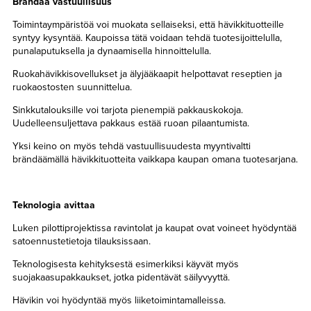
Brändää vastuullisuus
Toimintaympäristöä voi muokata sellaiseksi, että hävikkituotteille
syntyy kysyntää. Kaupoissa tätä voidaan tehdä tuotesijoittelulla,
punalaputuksella ja dynaamisella hinnoittelulla.
Ruokahävikkisovellukset ja älyjääkaapit helpottavat reseptien ja
ruokaostosten suunnittelua.
Sinkkutalouksille voi tarjota pienempiä pakkauskokoja.
Uudelleensuljettava pakkaus estää ruoan pilaantumista.
Yksi keino on myös tehdä vastuullisuudesta myyntivaltti
brändäämällä hävikkituotteita vaikkapa kaupan omana tuotesarjana.
Teknologia avittaa
Luken pilottiprojektissa ravintolat ja kaupat ovat voineet hyödyntää
satoennustetietoja tilauksissaan.
Teknologisesta kehityksestä esimerkiksi käyvät myös
suojakaasupakkaukset, jotka pidentävät säilyvyyttä.
Hävikin voi hyödyntää myös liiketoimintamalleissa.