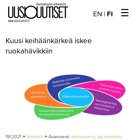
☰
Choose
EN
|
FI
language
/
UUTISET
Valitse
Kuusi keihäänkärkeä iskee
kieli:
▼
ARTIKKELIT
ruokahävikkiin
▼
KIRJAUTUMINEN
▼
ARKISTO
▼
TILAUSASIAT
MEDIATIEDOT
▼
TIETOA
LEHDESTÄ
19.1.2021
Artikkelit
Avainsanat:
alkutuotanto
,
äly
,
brändätä
,