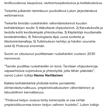
teollisuudessa, kaupoissa, ravitsemuspalveluissa ja kotitalouksissa.
Tiekartta julkaistiin tammikuun puolivälissä Luken järjestämässä
webinaarissa.
Tiekartta tiivistää ruokahävikin vähentämiskeinot kuuden
keihäänkärjen avulla: 1) Vaikuttavat ohjauskeinot, 2) Kasvatuksella ja
tiedolla kohti kestävämpää yhteiskuntaa, 3) Käytäntöjä muuttamalla
kestävämmäksi, 4) Teknologiasta älyä, uusia tuotteita ja
liiketoimintamalleja, 5) Tutkimuksen kehitys ja hävikin seuranta
sekä 6) Yhdessä enemmän.
Suomi on sitoutunut puolittamaan ruokahävikin vuoteen 2030
mennessä.
”Tavoite puolittaa ruokahävikki on kova. Tarvitaan ohjauskeinoja,
vapaaehtoisia sopimuksia ja yhteistyötä, jotta tähän päästään”,
sanoo Luken tutkija
Hanna Hartikainen
.
Kaikkia keihäänkärkiä yhdistää kolme periaatetta:
elintarviketurvallisuus, ympäristövaikutusten vähentäminen ja
taloudellinen kannattavuus.
”Yhdessä ketjun osassa tehty toimenpide ei saa siirtää
ympäristökuormaa toisen ketjun vaiheen huoleksi”, Luken tutkija